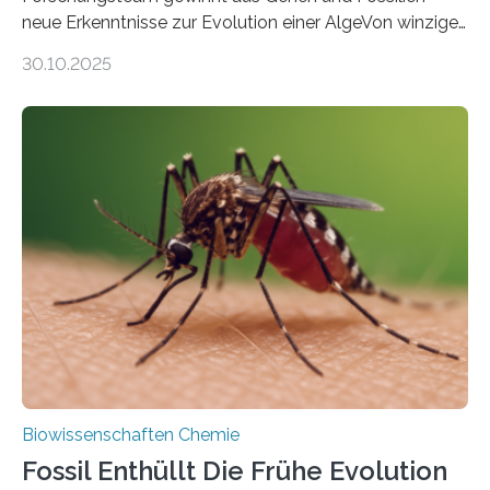
neue Erkenntnisse zur Evolution einer AlgeVon winzigen
Moosen über filigrane Farne bis zu riesigen Bäumen –
30.10.2025
Landpflanzen zählen zu den komplexesten
fotosynthetischen Organismen der Erde. Ihre
Geschichte beginnt jedoch eher unscheinbar: bei
Grünalgen, die vor Hunderten von Millionen Jahren
lebten. Unter den Vorfahren sticht eine Gruppe heraus,
die noch heute in der Natur vorkommt: die
Süßwasseralge Coleochaetophyceae. Einige Arten
dieser Gruppe bilden aus Zellfäden dichte Geflechte
mit scheibenförmiger Gestalt. Was auffällig ist: Die
nächsten…
Biowissenschaften Chemie
Fossil Enthüllt Die Frühe Evolution