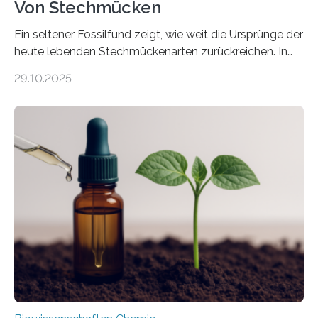
Von Stechmücken
Ein seltener Fossilfund zeigt, wie weit die Ursprünge der
heute lebenden Stechmückenarten zurückreichen. In
99 Millionen Jahre altem Bernstein entdeckten LMU-
29.10.2025
Forschende die bisher älteste bekannte Stechmücken-
Larve. Das kreidezeitliche Fossil stammt aus der
Region Kachin in Myanmar und hat sich in
ausgezeichnetem Zustand erhalten. Es konnte als neue
Art einer neuen Gattung beschrieben werden und trägt
nun den Namen Cretosabethes primaevus. Dieser erste
fossile Nachweis einer Stechmückenlarve in Bernstein
stellt gleichzeitig den ersten Fossilfund einer
Mückenlarve aus dem Mesozoikum dar, denn…