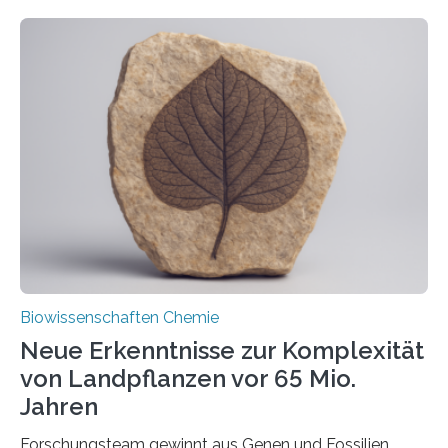
ihr Inneres transportiert werden. Ein Forschungsteam
der Ruhr-Universität Bochum um Prof. Dr. Ralf Erdmann
und Dr. Ismaila Francis Yusuf hat nun einen bislang
unbekannten Qualitätskontrollmechanismus des
peroxisomalen Proteintransports in der Bäckerhefe
Saccharomyces cerevisiae entdeckt, der für die
Funktionsfähigkeit der Organellen entscheidend ist. Die
Studie wurde am 28. Oktober 2025 in der
Fachzeitschrift…
Biowissenschaften Chemie
Neue Erkenntnisse zur Komplexität
von Landpflanzen vor 65 Mio.
Jahren
Forschungsteam gewinnt aus Genen und Fossilien