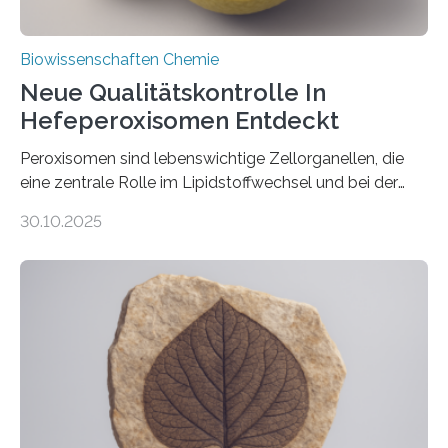
Biowissenschaften Chemie
Neue Qualitätskontrolle In
Hefeperoxisomen Entdeckt
Peroxisomen sind lebenswichtige Zellorganellen, die
eine zentrale Rolle im Lipidstoffwechsel und bei der
Entgiftung von Zellen spielen. Damit sie ihre Aufgaben
30.10.2025
erfüllen können, müssen zahlreiche Enzyme präzise in
ihr Inneres transportiert werden. Ein Forschungsteam
der Ruhr-Universität Bochum um Prof. Dr. Ralf Erdmann
und Dr. Ismaila Francis Yusuf hat nun einen bislang
unbekannten Qualitätskontrollmechanismus des
peroxisomalen Proteintransports in der Bäckerhefe
Saccharomyces cerevisiae entdeckt, der für die
Funktionsfähigkeit der Organellen entscheidend ist. Die
Studie wurde am 28. Oktober 2025 in der
Fachzeitschrift…