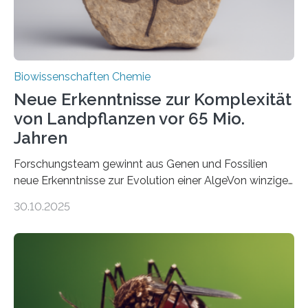
Biowissenschaften Chemie
Neue Erkenntnisse zur Komplexität
von Landpflanzen vor 65 Mio.
Jahren
Forschungsteam gewinnt aus Genen und Fossilien
neue Erkenntnisse zur Evolution einer AlgeVon winzigen
Moosen über filigrane Farne bis zu riesigen Bäumen –
30.10.2025
Landpflanzen zählen zu den komplexesten
fotosynthetischen Organismen der Erde. Ihre
Geschichte beginnt jedoch eher unscheinbar: bei
Grünalgen, die vor Hunderten von Millionen Jahren
lebten. Unter den Vorfahren sticht eine Gruppe heraus,
die noch heute in der Natur vorkommt: die