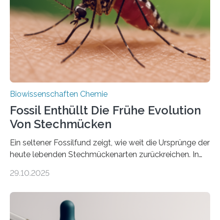
Süßwasseralge Coleochaetophyceae. Einige Arten
dieser Gruppe bilden aus Zellfäden dichte Geflechte
mit scheibenförmiger Gestalt. Was auffällig ist: Die
nächsten…
Biowissenschaften Chemie
Fossil Enthüllt Die Frühe Evolution
Von Stechmücken
Ein seltener Fossilfund zeigt, wie weit die Ursprünge der
heute lebenden Stechmückenarten zurückreichen. In
99 Millionen Jahre altem Bernstein entdeckten LMU-
29.10.2025
Forschende die bisher älteste bekannte Stechmücken-
Larve. Das kreidezeitliche Fossil stammt aus der
Region Kachin in Myanmar und hat sich in
ausgezeichnetem Zustand erhalten. Es konnte als neue