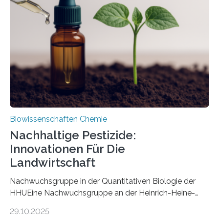
Art einer neuen Gattung beschrieben werden und trägt
nun den Namen Cretosabethes primaevus. Dieser erste
fossile Nachweis einer Stechmückenlarve in Bernstein
stellt gleichzeitig den ersten Fossilfund einer
Mückenlarve aus dem Mesozoikum dar, denn…
Biowissenschaften Chemie
Nachhaltige Pestizide:
Innovationen Für Die
Landwirtschaft
Nachwuchsgruppe in der Quantitativen Biologie der
HHUEine Nachwuchsgruppe an der Heinrich-Heine-
Universität Düsseldorf (HHU) wird in den kommenden
29.10.2025
fünf Jahren erforschen, wie Bakterien auf