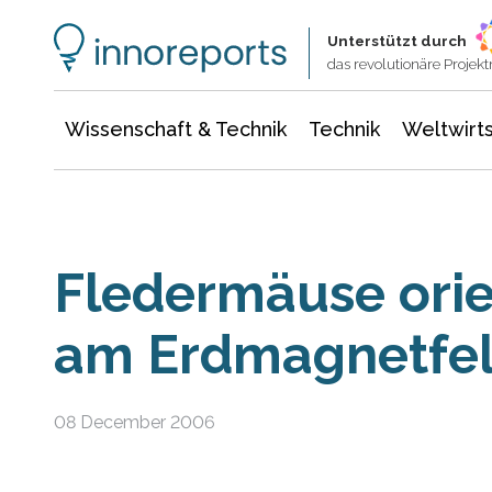
Wissenschaft & Technik
Informationstechnologie
Energie & Elektrotechnik
Unterstützt durch
das revolutionäre Proje
Wissenschaft & Technik
Technik
Weltwirts
Fledermäuse orie
am Erdmagnetfe
08 December 2006