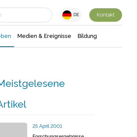
 Leben
Medien & Ereignisse
Interdisziplinäre Forschung
Veranstaltungsnachrichten
n Chemie
Gesellschaftswissenschaften
Kontakt
DE
eben
Medien & Ereignisse
Bildung
Meistgelesene
Artikel
25 April 2001
Forschungsergebnisse