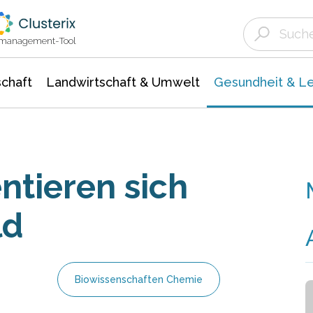
Landwirtschaft & Umwelt
Gesundheit &
Agrar- Forstwissenschaften
Biowissenschafte
Unternehmensmeldungen
Ökologie Umwelt- Naturschutz
ktmanagement-Tool
chaft
Landwirtschaft & Umwelt
Gesundheit & L
ntieren sich
ld
Biowissenschaften Chemie