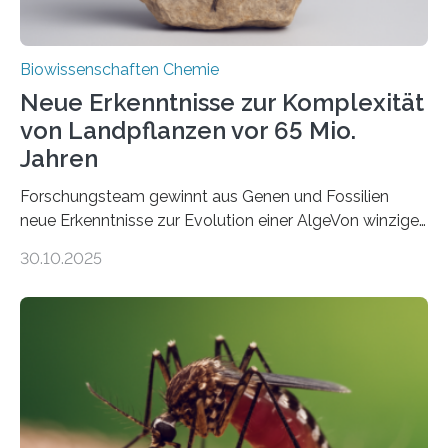
Biowissenschaften Chemie
Neue Erkenntnisse zur Komplexität
von Landpflanzen vor 65 Mio.
Jahren
Forschungsteam gewinnt aus Genen und Fossilien
neue Erkenntnisse zur Evolution einer AlgeVon winzigen
Moosen über filigrane Farne bis zu riesigen Bäumen –
30.10.2025
Landpflanzen zählen zu den komplexesten
fotosynthetischen Organismen der Erde. Ihre
Geschichte beginnt jedoch eher unscheinbar: bei
Grünalgen, die vor Hunderten von Millionen Jahren
lebten. Unter den Vorfahren sticht eine Gruppe heraus,
die noch heute in der Natur vorkommt: die
Süßwasseralge Coleochaetophyceae. Einige Arten
dieser Gruppe bilden aus Zellfäden dichte Geflechte