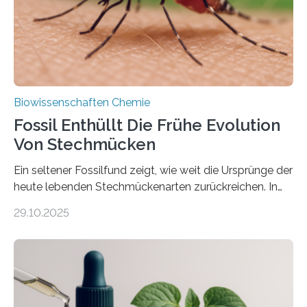
mit scheibenförmiger Gestalt. Was auffällig ist: Die
nächsten…
Biowissenschaften Chemie
Fossil Enthüllt Die Frühe Evolution
Von Stechmücken
Ein seltener Fossilfund zeigt, wie weit die Ursprünge der
heute lebenden Stechmückenarten zurückreichen. In
99 Millionen Jahre altem Bernstein entdeckten LMU-
29.10.2025
Forschende die bisher älteste bekannte Stechmücken-
Larve. Das kreidezeitliche Fossil stammt aus der
Region Kachin in Myanmar und hat sich in
ausgezeichnetem Zustand erhalten. Es konnte als neue
Art einer neuen Gattung beschrieben werden und trägt
nun den Namen Cretosabethes primaevus. Dieser erste