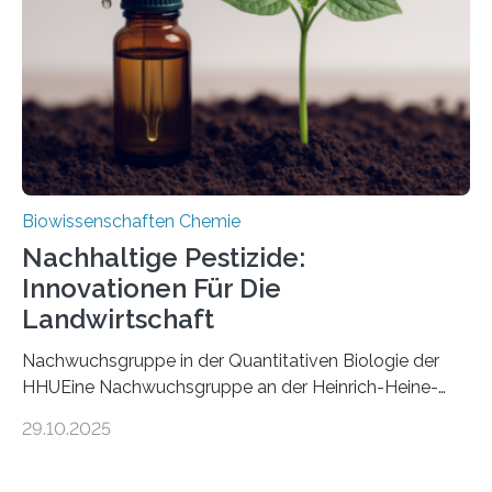
fossile Nachweis einer Stechmückenlarve in Bernstein
stellt gleichzeitig den ersten Fossilfund einer
Mückenlarve aus dem Mesozoikum dar, denn…
Biowissenschaften Chemie
Nachhaltige Pestizide:
Innovationen Für Die
Landwirtschaft
Nachwuchsgruppe in der Quantitativen Biologie der
HHUEine Nachwuchsgruppe an der Heinrich-Heine-
Universität Düsseldorf (HHU) wird in den kommenden
29.10.2025
fünf Jahren erforschen, wie Bakterien auf
biotechnologischem Weg ein ökologisch verträgliches