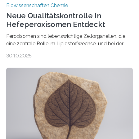
Biowissenschaften Chemie
Neue Qualitätskontrolle In
Hefeperoxisomen Entdeckt
Peroxisomen sind lebenswichtige Zellorganellen, die
eine zentrale Rolle im Lipidstoffwechsel und bei der
Entgiftung von Zellen spielen. Damit sie ihre Aufgaben
30.10.2025
erfüllen können, müssen zahlreiche Enzyme präzise in
ihr Inneres transportiert werden. Ein Forschungsteam
der Ruhr-Universität Bochum um Prof. Dr. Ralf Erdmann
und Dr. Ismaila Francis Yusuf hat nun einen bislang
unbekannten Qualitätskontrollmechanismus des
peroxisomalen Proteintransports in der Bäckerhefe
Saccharomyces cerevisiae entdeckt, der für die
Funktionsfähigkeit der Organellen entscheidend ist. Die
Studie wurde am 28. Oktober 2025 in der
Fachzeitschrift…