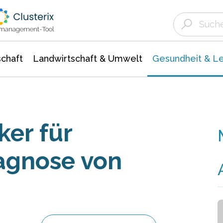
Landwirtschaft & Umwelt
Gesundheit &
Agrar- Forstwissenschaften
Biowissenschafte
Unternehmensmeldungen
Ökologie Umwelt- Naturschutz
ktmanagement-Tool
chaft
Landwirtschaft & Umwelt
Gesundheit & L
er für
agnose von