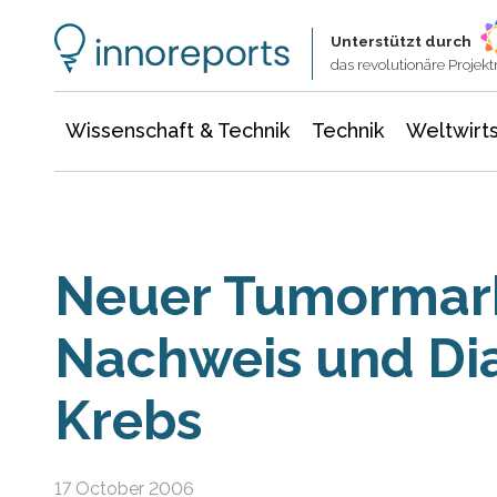
Wissenschaft & Technik
Informationstechnologie
Energie & Elektrotechnik
Unterstützt durch
das revolutionäre Proje
Wissenschaft & Technik
Technik
Weltwirts
Neuer Tumormark
Nachweis und Di
Krebs
17 October 2006