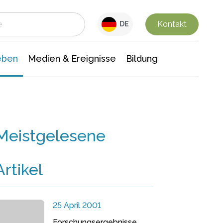
 Leben
Medien & Ereignisse
Interdisziplinäre Forschung
Veranstaltungsnachrichten
n Chemie
Gesellschaftswissenschaften
Kontakt
DE
eben
Medien & Ereignisse
Bildung
Meistgelesene
Artikel
25 April 2001
Forschungsergebnisse