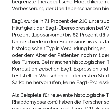
begrenzte therapeutische Möglichkeiten g
Verbesserung der Überlebenschancen bie
Eag1 wurde in 71 Prozent der 210 untersu
Häufigkeit der Eag1-Überexpression bei W
Prozent (Liposarkome) bis 82 Prozent (R
Unterschiede in den Expressionsniveaus la
histologischen Typ in Verbindung bringen,
oder dem Alter der Patienten noch mit de
des Tumors. Bei manchen histologischen T
Korrelation zwischen Eag1-Expression un
feststellen. Wie schon bei der ersten Stud
Sarkome hervorrufen, keine Eag1-Expressi
Als Beispiele für relevante histologische
Rhabdomyosarkom) haben die Forscher schlie
reverse transcription real-time PCR als posi