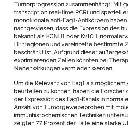
Tumorprogression zusammenhängt. Mit g
transcription real-time PCR) und speziell 
monoklonale anti-Eag1-Antikörpern haben 
nachgewiesen, dass die Expression des h
bekannt als KCNH1 oder Kv10.1, normalerw
Hirnregionen und vereinzelte bestimmte Z
beschränkt ist. Aufgrund dieser außergewö
exprimierenden Zellen könnten bei Thera
Nebenwirkungen vermieden werden.
Um die Relevanz von Eag1 als möglichem A
beurteilen zu können, haben die Forscher d
der Expression des Eag1-Kanals in norma
Anzahl von Tumorgewebeproben mit molek
immunhistochemischen Techniken untersuc
zeigten 77 Prozent der Fälle eine starke 