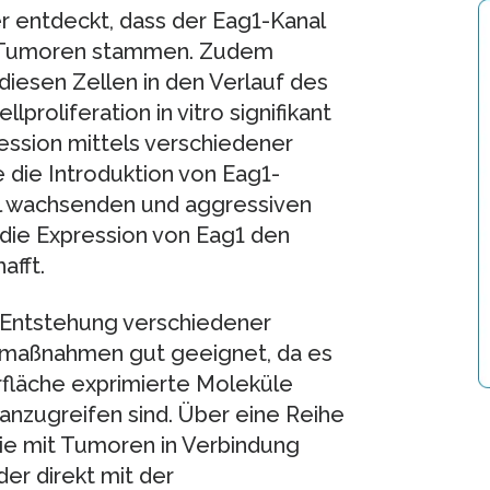
r entdeckt, dass der Eag1-Kanal
 aus Tumoren stammen. Zudem
 diesen Zellen in den Verlauf des
lproliferation in vitro signifikant
ession mittels verschiedener
 die Introduktion von Eag1-
ell wachsenden und aggressiven
 die Expression von Eag1 den
afft.
r Entstehung verschiedener
piemaßnahmen gut geeignet, da es
erfläche exprimierte Moleküle
 anzugreifen sind. Über eine Reihe
sie mit Tumoren in Verbindung
der direkt mit der