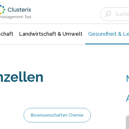
Landwirtschaft & Umwelt
Gesundheit &
Agrar- Forstwissenschaften
Biowissenschafte
Unternehmensmeldungen
Ökologie Umwelt- Naturschutz
ktmanagement-Tool
chaft
Landwirtschaft & Umwelt
Gesundheit & L
zellen
Biowissenschaften Chemie