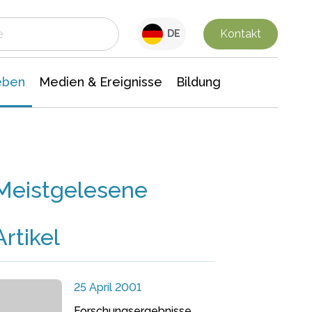
 Leben
Medien & Ereignisse
Interdisziplinäre Forschung
Veranstaltungsnachrichten
n Chemie
Gesellschaftswissenschaften
Kontakt
DE
eben
Medien & Ereignisse
Bildung
Meistgelesene
Artikel
25 April 2001
Forschungsergebnisse