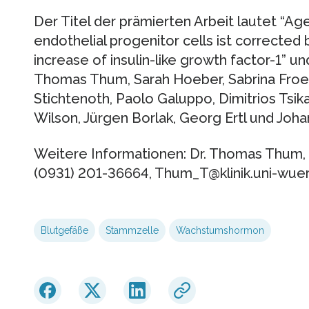
Der Titel der prämierten Arbeit lautet “
endothelial progenitor cells ist correct
increase of insulin-like growth factor-1” 
Thomas Thum, Sarah Hoeber, Sabrina Froese
Stichtenoth, Paolo Galuppo, Dimitrios Tsikas
Wilson, Jürgen Borlak, Georg Ertl und Joh
Weitere Informationen: Dr. Thomas Thum, T
(0931) 201-36664, Thum_T@klinik.uni-wue
Blutgefäße
Stammzelle
Wachstumshormon