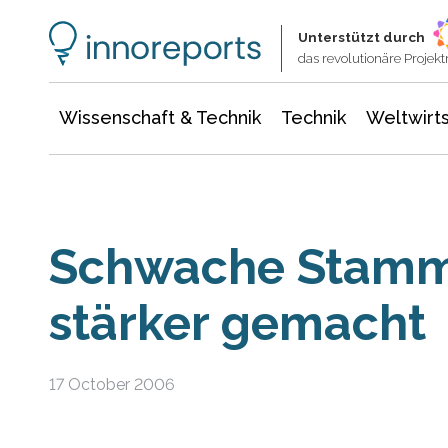
Wissenschaft & Technik
Informationstechnologie
Energie & Elektrotechnik
Unterstützt durch
das revolutionäre Proje
Wissenschaft & Technik
Technik
Weltwirts
Schwache Stamm
stärker gemacht
17 October 2006