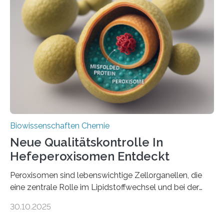
Biowissenschaften Chemie
Neue Qualitätskontrolle In
Hefeperoxisomen Entdeckt
Peroxisomen sind lebenswichtige Zellorganellen, die
eine zentrale Rolle im Lipidstoffwechsel und bei der
Entgiftung von Zellen spielen. Damit sie ihre Aufgaben
30.10.2025
erfüllen können, müssen zahlreiche Enzyme präzise in
ihr Inneres transportiert werden. Ein Forschungsteam