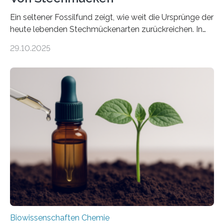
Ein seltener Fossilfund zeigt, wie weit die Ursprünge der
heute lebenden Stechmückenarten zurückreichen. In
99 Millionen Jahre altem Bernstein entdeckten LMU-
29.10.2025
Forschende die bisher älteste bekannte Stechmücken-
Larve. Das kreidezeitliche Fossil stammt aus der
Region Kachin in Myanmar und hat sich in
ausgezeichnetem Zustand erhalten. Es konnte als neue
Art einer neuen Gattung beschrieben werden und trägt
nun den Namen Cretosabethes primaevus. Dieser erste
fossile Nachweis einer Stechmückenlarve in Bernstein
stellt gleichzeitig den ersten Fossilfund einer
Mückenlarve aus dem Mesozoikum dar, denn…
Biowissenschaften Chemie