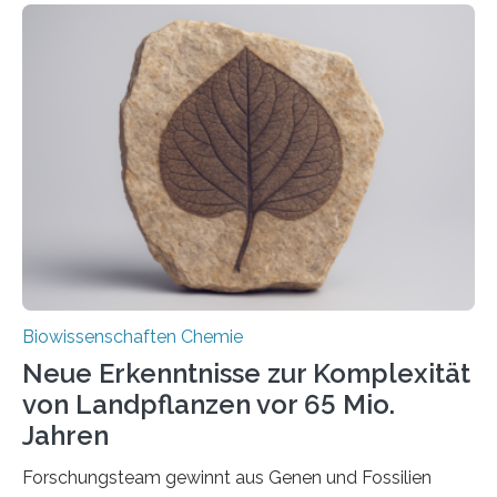
der Ruhr-Universität Bochum um Prof. Dr. Ralf Erdmann
und Dr. Ismaila Francis Yusuf hat nun einen bislang
unbekannten Qualitätskontrollmechanismus des
peroxisomalen Proteintransports in der Bäckerhefe
Saccharomyces cerevisiae entdeckt, der für die
Funktionsfähigkeit der Organellen entscheidend ist. Die
Studie wurde am 28. Oktober 2025 in der
Fachzeitschrift…
Biowissenschaften Chemie
Neue Erkenntnisse zur Komplexität
von Landpflanzen vor 65 Mio.
Jahren
Forschungsteam gewinnt aus Genen und Fossilien