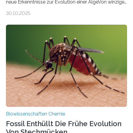
neue Erkenntnisse zur Evolution einer AlgeVon winzigen
Moosen über filigrane Farne bis zu riesigen Bäumen –
30.10.2025
Landpflanzen zählen zu den komplexesten
fotosynthetischen Organismen der Erde. Ihre
Geschichte beginnt jedoch eher unscheinbar: bei
Grünalgen, die vor Hunderten von Millionen Jahren
lebten. Unter den Vorfahren sticht eine Gruppe heraus,
die noch heute in der Natur vorkommt: die
Süßwasseralge Coleochaetophyceae. Einige Arten
dieser Gruppe bilden aus Zellfäden dichte Geflechte
mit scheibenförmiger Gestalt. Was auffällig ist: Die
nächsten…
Biowissenschaften Chemie
Fossil Enthüllt Die Frühe Evolution
Von Stechmücken