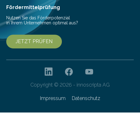
Gefahr erheblicher…
Fördermittelprüfung
Nutzen Sie das Förderpotenzial
in Ihrem Unternehmen optimal aus?
JETZT PRÜFEN
Copyright © 2026 - innoscripta AG
Impressum
Datenschutz