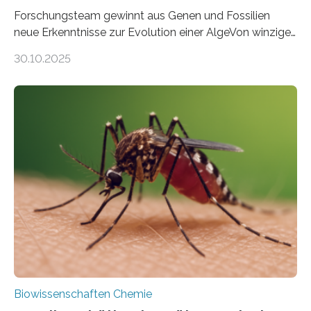
Forschungsteam gewinnt aus Genen und Fossilien
neue Erkenntnisse zur Evolution einer AlgeVon winzigen
Moosen über filigrane Farne bis zu riesigen Bäumen –
30.10.2025
Landpflanzen zählen zu den komplexesten
fotosynthetischen Organismen der Erde. Ihre
Geschichte beginnt jedoch eher unscheinbar: bei
Grünalgen, die vor Hunderten von Millionen Jahren
lebten. Unter den Vorfahren sticht eine Gruppe heraus,
die noch heute in der Natur vorkommt: die
Süßwasseralge Coleochaetophyceae. Einige Arten
dieser Gruppe bilden aus Zellfäden dichte Geflechte
mit scheibenförmiger Gestalt. Was auffällig ist: Die
nächsten…
Biowissenschaften Chemie