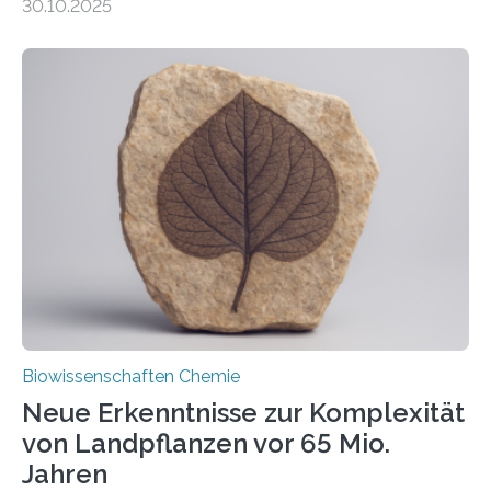
30.10.2025
erfüllen können, müssen zahlreiche Enzyme präzise in
ihr Inneres transportiert werden. Ein Forschungsteam
der Ruhr-Universität Bochum um Prof. Dr. Ralf Erdmann
und Dr. Ismaila Francis Yusuf hat nun einen bislang
unbekannten Qualitätskontrollmechanismus des
peroxisomalen Proteintransports in der Bäckerhefe
Saccharomyces cerevisiae entdeckt, der für die
Funktionsfähigkeit der Organellen entscheidend ist. Die
Studie wurde am 28. Oktober 2025 in der
Fachzeitschrift…
Biowissenschaften Chemie
Neue Erkenntnisse zur Komplexität
von Landpflanzen vor 65 Mio.
Jahren