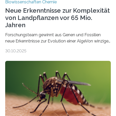
Biowissenschaften Chemie
Neue Erkenntnisse zur Komplexität
von Landpflanzen vor 65 Mio.
Jahren
Forschungsteam gewinnt aus Genen und Fossilien
neue Erkenntnisse zur Evolution einer AlgeVon winzigen
Moosen über filigrane Farne bis zu riesigen Bäumen –
30.10.2025
Landpflanzen zählen zu den komplexesten
fotosynthetischen Organismen der Erde. Ihre
Geschichte beginnt jedoch eher unscheinbar: bei
Grünalgen, die vor Hunderten von Millionen Jahren
lebten. Unter den Vorfahren sticht eine Gruppe heraus,
die noch heute in der Natur vorkommt: die
Süßwasseralge Coleochaetophyceae. Einige Arten
dieser Gruppe bilden aus Zellfäden dichte Geflechte
mit scheibenförmiger Gestalt. Was auffällig ist: Die
nächsten…