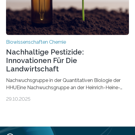
Mückenlarve aus dem Mesozoikum dar, denn…
Biowissenschaften Chemie
Nachhaltige Pestizide:
Innovationen Für Die
Landwirtschaft
Nachwuchsgruppe in der Quantitativen Biologie der
HHUEine Nachwuchsgruppe an der Heinrich-Heine-
Universität Düsseldorf (HHU) wird in den kommenden
29.10.2025
fünf Jahren erforschen, wie Bakterien auf
biotechnologischem Weg ein ökologisch verträgliches
Pestizid erzeugen können. Der Wirkstoff stammt dabei
ursprünglich aus einer Pflanze, der Dalmatinischen
Insektenblume. Das Bundesministerium für Forschung,