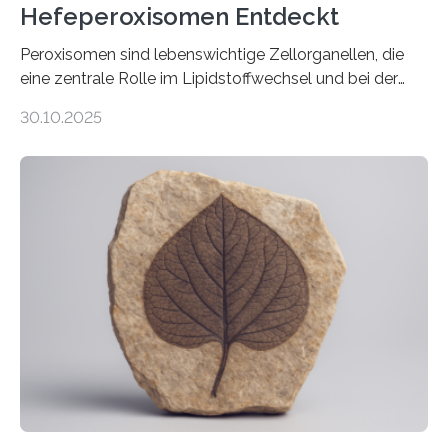
Hefeperoxisomen Entdeckt
Peroxisomen sind lebenswichtige Zellorganellen, die
eine zentrale Rolle im Lipidstoffwechsel und bei der
Entgiftung von Zellen spielen. Damit sie ihre Aufgaben
30.10.2025
erfüllen können, müssen zahlreiche Enzyme präzise in
ihr Inneres transportiert werden. Ein Forschungsteam
der Ruhr-Universität Bochum um Prof. Dr. Ralf Erdmann
und Dr. Ismaila Francis Yusuf hat nun einen bislang
unbekannten Qualitätskontrollmechanismus des
peroxisomalen Proteintransports in der Bäckerhefe
Saccharomyces cerevisiae entdeckt, der für die
Funktionsfähigkeit der Organellen entscheidend ist. Die
Studie wurde am 28. Oktober 2025 in der
Fachzeitschrift…