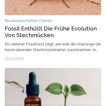
Biowissenschaften Chemie
Fossil Enthüllt Die Frühe Evolution
Von Stechmücken
Ein seltener Fossilfund zeigt, wie weit die Ursprünge der
heute lebenden Stechmückenarten zurückreichen. In
99 Millionen Jahre altem Bernstein entdeckten LMU-
29.10.2025
Forschende die bisher älteste bekannte Stechmücken-
Larve. Das kreidezeitliche Fossil stammt aus der
Region Kachin in Myanmar und hat sich in
ausgezeichnetem Zustand erhalten. Es konnte als neue
Art einer neuen Gattung beschrieben werden und trägt
nun den Namen Cretosabethes primaevus. Dieser erste
fossile Nachweis einer Stechmückenlarve in Bernstein
stellt gleichzeitig den ersten Fossilfund einer