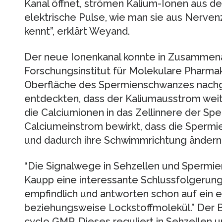
Kanal öffnet, strömen Kalium-Ionen aus d
elektrische Pulse, wie man sie aus Nerven
kennt”, erklärt Weyand.
Der neue Ionenkanal konnte in Zusammena
Forschungsinstitut für Molekulare Pharmako
Oberfläche des Spermienschwanzes nachg
entdeckten, dass der Kaliumausstrom weite
die Calciumionen in das Zellinnere der Sp
Calciumeinstrom bewirkt, dass die Sper
und dadurch ihre Schwimmrichtung ändern
“Die Signalwege in Sehzellen und Spermien s
Kaupp eine interessante Schlussfolgerung.
empfindlich und antworten schon auf ein e
beziehungsweise Lockstoffmolekül.” Der Bo
cyclo GMP. Dieses reguliert in Sehzellen 