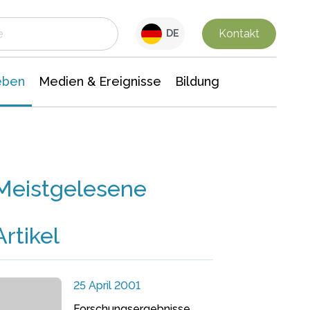
 Leben
Medien & Ereignisse
Interdisziplinäre Forschung
Veranstaltungsnachrichten
n Chemie
Gesellschaftswissenschaften
Kontakt
DE
eben
Medien & Ereignisse
Bildung
Meistgelesene
Artikel
25 April 2001
Forschungsergebnisse