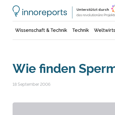
Wissenschaft & Technik
Informationstechnologie
Energie & Elektrotechnik
Unterstützt durch
das revolutionäre Proje
Wissenschaft & Technik
Technik
Weltwirts
Wie finden Spermi
18 September 2006