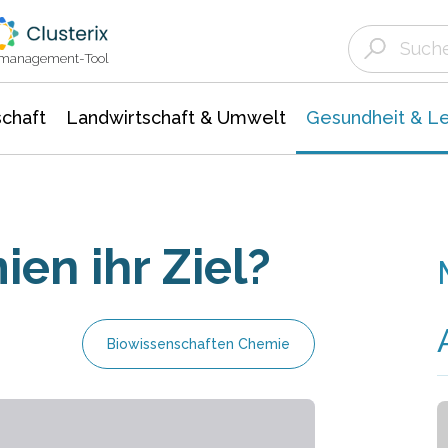
Landwirtschaft & Umwelt
Gesundheit &
Agrar- Forstwissenschaften
Biowissenschafte
Unternehmensmeldungen
Ökologie Umwelt- Naturschutz
ktmanagement-Tool
chaft
Landwirtschaft & Umwelt
Gesundheit & L
en ihr Ziel?
Biowissenschaften Chemie