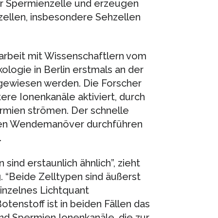
er Spermienzelle und erzeugen
zellen, insbesondere Sehzellen
rbeit mit Wissenschaftlern vom
logie in Berlin erstmals an der
ewiesen werden. Die Forscher
re Ionenkanäle aktiviert, durch
ermien strömen. Der schnelle
mien Wendemanöver durchführen
.
ind erstaunlich ähnlich”, zieht
 “Beide Zelltypen sind äußerst
inzelnes Lichtquant
tenstoff ist in beiden Fällen das
und Spermien Ionenkanäle, die zur