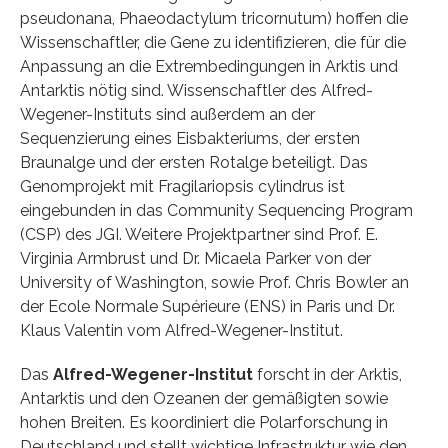
pseudonana, Phaeodactylum tricornutum) hoffen die
Wissenschaftler, die Gene zu identifizieren, die für die
Anpassung an die Extrembedingungen in Arktis und
Antarktis nötig sind. Wissenschaftler des Alfred-
Wegener-Instituts sind außerdem an der
Sequenzierung eines Eisbakteriums, der ersten
Braunalge und der ersten Rotalge beteiligt. Das
Genomprojekt mit Fragilariopsis cylindrus ist
eingebunden in das Community Sequencing Program
(CSP) des JGI. Weitere Projektpartner sind Prof. E.
Virginia Armbrust und Dr. Micaela Parker von der
University of Washington, sowie Prof. Chris Bowler an
der Ecole Normale Supérieure (ENS) in Paris und Dr.
Klaus Valentin vom Alfred-Wegener-Institut.
Das
Alfred-Wegener-Institut
forscht in der Arktis,
Antarktis und den Ozeanen der gemäßigten sowie
hohen Breiten. Es koordiniert die Polarforschung in
Deutschland und stellt wichtige Infrastruktur wie den