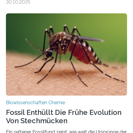
30.10.2025
Landpflanzen zählen zu den komplexesten
fotosynthetischen Organismen der Erde. Ihre
Geschichte beginnt jedoch eher unscheinbar: bei
Grünalgen, die vor Hunderten von Millionen Jahren
lebten. Unter den Vorfahren sticht eine Gruppe heraus,
die noch heute in der Natur vorkommt: die
Süßwasseralge Coleochaetophyceae. Einige Arten
dieser Gruppe bilden aus Zellfäden dichte Geflechte
mit scheibenförmiger Gestalt. Was auffällig ist: Die
nächsten…
Biowissenschaften Chemie
Fossil Enthüllt Die Frühe Evolution
Von Stechmücken
Ein seltener Fossilfund zeigt, wie weit die Ursprünge der