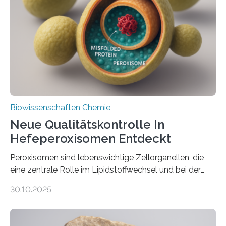
Biowissenschaften Chemie
Neue Qualitätskontrolle In
Hefeperoxisomen Entdeckt
Peroxisomen sind lebenswichtige Zellorganellen, die
eine zentrale Rolle im Lipidstoffwechsel und bei der
Entgiftung von Zellen spielen. Damit sie ihre Aufgaben
30.10.2025
erfüllen können, müssen zahlreiche Enzyme präzise in
ihr Inneres transportiert werden. Ein Forschungsteam
der Ruhr-Universität Bochum um Prof. Dr. Ralf Erdmann