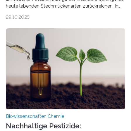
heute lebenden Stechmückenarten zurückreichen. In
99 Millionen Jahre altem Bernstein entdeckten LMU-
29.10.2025
Forschende die bisher älteste bekannte Stechmücken-
Larve. Das kreidezeitliche Fossil stammt aus der
Region Kachin in Myanmar und hat sich in
ausgezeichnetem Zustand erhalten. Es konnte als neue
Art einer neuen Gattung beschrieben werden und trägt
nun den Namen Cretosabethes primaevus. Dieser erste
fossile Nachweis einer Stechmückenlarve in Bernstein
stellt gleichzeitig den ersten Fossilfund einer
Mückenlarve aus dem Mesozoikum dar, denn…
Biowissenschaften Chemie
Nachhaltige Pestizide: