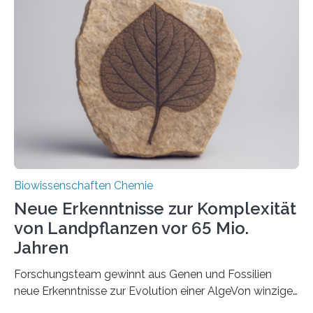
und Dr. Ismaila Francis Yusuf hat nun einen bislang
unbekannten Qualitätskontrollmechanismus des
peroxisomalen Proteintransports in der Bäckerhefe
Saccharomyces cerevisiae entdeckt, der für die
Funktionsfähigkeit der Organellen entscheidend ist. Die
Studie wurde am 28. Oktober 2025 in der
Fachzeitschrift…
Biowissenschaften Chemie
Neue Erkenntnisse zur Komplexität
von Landpflanzen vor 65 Mio.
Jahren
Forschungsteam gewinnt aus Genen und Fossilien
neue Erkenntnisse zur Evolution einer AlgeVon winzigen
Moosen über filigrane Farne bis zu riesigen Bäumen –