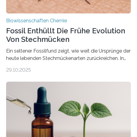
Biowissenschaften Chemie
Fossil Enthüllt Die Frühe Evolution
Von Stechmücken
Ein seltener Fossilfund zeigt, wie weit die Ursprünge der
heute lebenden Stechmückenarten zurückreichen. In
99 Millionen Jahre altem Bernstein entdeckten LMU-
29.10.2025
Forschende die bisher älteste bekannte Stechmücken-
Larve. Das kreidezeitliche Fossil stammt aus der
Region Kachin in Myanmar und hat sich in
ausgezeichnetem Zustand erhalten. Es konnte als neue
Art einer neuen Gattung beschrieben werden und trägt
nun den Namen Cretosabethes primaevus. Dieser erste
fossile Nachweis einer Stechmückenlarve in Bernstein
stellt gleichzeitig den ersten Fossilfund einer
Mückenlarve aus dem Mesozoikum dar, denn…