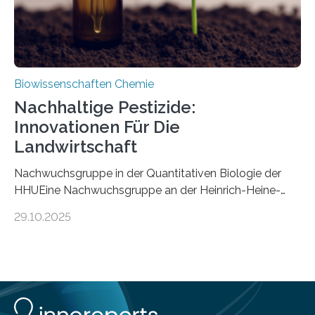
Biowissenschaften Chemie
Nachhaltige Pestizide:
Innovationen Für Die
Landwirtschaft
Nachwuchsgruppe in der Quantitativen Biologie der
HHUEine Nachwuchsgruppe an der Heinrich-Heine-
Universität Düsseldorf (HHU) wird in den kommenden
29.10.2025
fünf Jahren erforschen, wie Bakterien auf
biotechnologischem Weg ein ökologisch verträgliches
Pestizid erzeugen können. Der Wirkstoff stammt dabei
ursprünglich aus einer Pflanze, der Dalmatinischen
Insektenblume. Das Bundesministerium für Forschung,
Technologie und Raumfahrt (BMFTR) fördert das