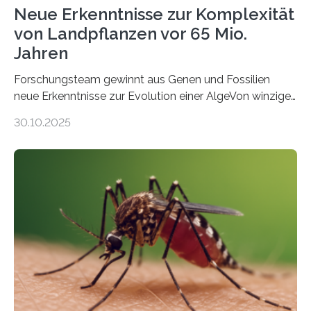
Neue Erkenntnisse zur Komplexität
von Landpflanzen vor 65 Mio.
Jahren
Forschungsteam gewinnt aus Genen und Fossilien
neue Erkenntnisse zur Evolution einer AlgeVon winzigen
Moosen über filigrane Farne bis zu riesigen Bäumen –
30.10.2025
Landpflanzen zählen zu den komplexesten
fotosynthetischen Organismen der Erde. Ihre
Geschichte beginnt jedoch eher unscheinbar: bei
Grünalgen, die vor Hunderten von Millionen Jahren
lebten. Unter den Vorfahren sticht eine Gruppe heraus,
die noch heute in der Natur vorkommt: die
Süßwasseralge Coleochaetophyceae. Einige Arten
dieser Gruppe bilden aus Zellfäden dichte Geflechte
mit scheibenförmiger Gestalt. Was auffällig ist: Die
nächsten…