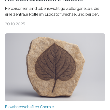
Peroxisomen sind lebenswichtige Zellorganellen, die
eine zentrale Rolle im Lipidstoffwechsel und bei der
Entgiftung von Zellen spielen. Damit sie ihre Aufgaben
30.10.2025
erfüllen können, müssen zahlreiche Enzyme präzise in
ihr Inneres transportiert werden. Ein Forschungsteam
der Ruhr-Universität Bochum um Prof. Dr. Ralf Erdmann
und Dr. Ismaila Francis Yusuf hat nun einen bislang
unbekannten Qualitätskontrollmechanismus des
peroxisomalen Proteintransports in der Bäckerhefe
Saccharomyces cerevisiae entdeckt, der für die
Funktionsfähigkeit der Organellen entscheidend ist. Die
Studie wurde am 28. Oktober 2025 in der
Fachzeitschrift…
Biowissenschaften Chemie