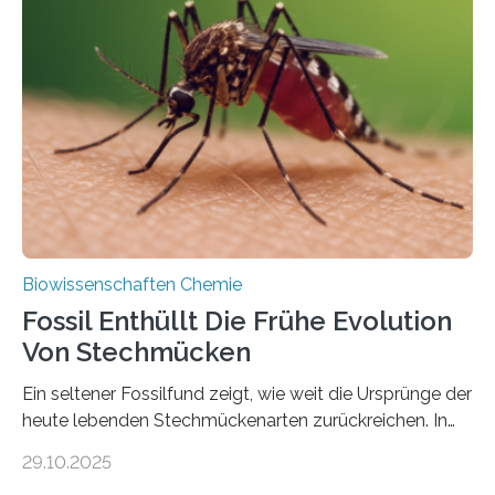
Grünalgen, die vor Hunderten von Millionen Jahren
lebten. Unter den Vorfahren sticht eine Gruppe heraus,
die noch heute in der Natur vorkommt: die
Süßwasseralge Coleochaetophyceae. Einige Arten
dieser Gruppe bilden aus Zellfäden dichte Geflechte
mit scheibenförmiger Gestalt. Was auffällig ist: Die
nächsten…
Biowissenschaften Chemie
Fossil Enthüllt Die Frühe Evolution
Von Stechmücken
Ein seltener Fossilfund zeigt, wie weit die Ursprünge der
heute lebenden Stechmückenarten zurückreichen. In
99 Millionen Jahre altem Bernstein entdeckten LMU-
29.10.2025
Forschende die bisher älteste bekannte Stechmücken-