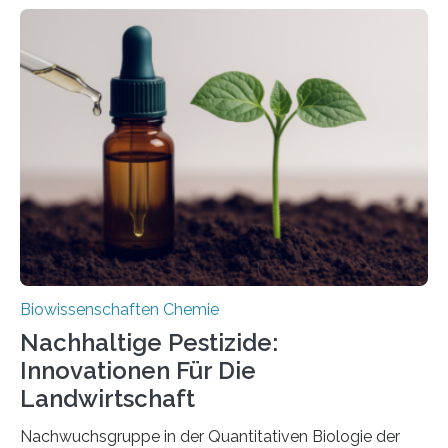
Larve. Das kreidezeitliche Fossil stammt aus der
Region Kachin in Myanmar und hat sich in
ausgezeichnetem Zustand erhalten. Es konnte als neue
Art einer neuen Gattung beschrieben werden und trägt
nun den Namen Cretosabethes primaevus. Dieser erste
fossile Nachweis einer Stechmückenlarve in Bernstein
stellt gleichzeitig den ersten Fossilfund einer
Mückenlarve aus dem Mesozoikum dar, denn…
Biowissenschaften Chemie
Nachhaltige Pestizide:
Innovationen Für Die
Landwirtschaft
Nachwuchsgruppe in der Quantitativen Biologie der