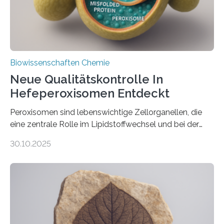
Biowissenschaften Chemie
Neue Qualitätskontrolle In
Hefeperoxisomen Entdeckt
Peroxisomen sind lebenswichtige Zellorganellen, die
eine zentrale Rolle im Lipidstoffwechsel und bei der
Entgiftung von Zellen spielen. Damit sie ihre Aufgaben
30.10.2025
erfüllen können, müssen zahlreiche Enzyme präzise in
ihr Inneres transportiert werden. Ein Forschungsteam
der Ruhr-Universität Bochum um Prof. Dr. Ralf Erdmann
und Dr. Ismaila Francis Yusuf hat nun einen bislang
unbekannten Qualitätskontrollmechanismus des
peroxisomalen Proteintransports in der Bäckerhefe
Saccharomyces cerevisiae entdeckt, der für die