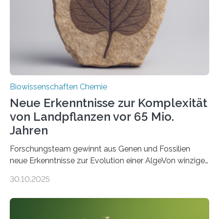
Funktionsfähigkeit der Organellen entscheidend ist. Die
Studie wurde am 28. Oktober 2025 in der
Fachzeitschrift…
Biowissenschaften Chemie
Neue Erkenntnisse zur Komplexität
von Landpflanzen vor 65 Mio.
Jahren
Forschungsteam gewinnt aus Genen und Fossilien
neue Erkenntnisse zur Evolution einer AlgeVon winzigen
Moosen über filigrane Farne bis zu riesigen Bäumen –
30.10.2025
Landpflanzen zählen zu den komplexesten
fotosynthetischen Organismen der Erde. Ihre
Geschichte beginnt jedoch eher unscheinbar: bei