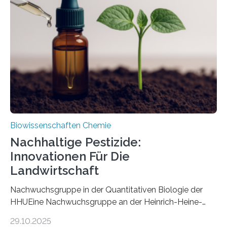
Art einer neuen Gattung beschrieben werden und trägt
nun den Namen Cretosabethes primaevus. Dieser erste
fossile Nachweis einer Stechmückenlarve in Bernstein
stellt gleichzeitig den ersten Fossilfund einer
Mückenlarve aus dem Mesozoikum dar, denn…
Biowissenschaften Chemie
Nachhaltige Pestizide:
Innovationen Für Die
Landwirtschaft
Nachwuchsgruppe in der Quantitativen Biologie der
HHUEine Nachwuchsgruppe an der Heinrich-Heine-
Universität Düsseldorf (HHU) wird in den kommenden
29.10.2025
fünf Jahren erforschen, wie Bakterien auf