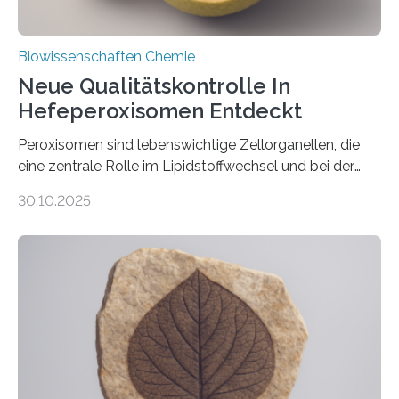
Biowissenschaften Chemie
Neue Qualitätskontrolle In
Hefeperoxisomen Entdeckt
Peroxisomen sind lebenswichtige Zellorganellen, die
eine zentrale Rolle im Lipidstoffwechsel und bei der
Entgiftung von Zellen spielen. Damit sie ihre Aufgaben
30.10.2025
erfüllen können, müssen zahlreiche Enzyme präzise in
ihr Inneres transportiert werden. Ein Forschungsteam
der Ruhr-Universität Bochum um Prof. Dr. Ralf Erdmann
und Dr. Ismaila Francis Yusuf hat nun einen bislang
unbekannten Qualitätskontrollmechanismus des
peroxisomalen Proteintransports in der Bäckerhefe
Saccharomyces cerevisiae entdeckt, der für die
Funktionsfähigkeit der Organellen entscheidend ist. Die
Studie wurde am 28. Oktober 2025 in der