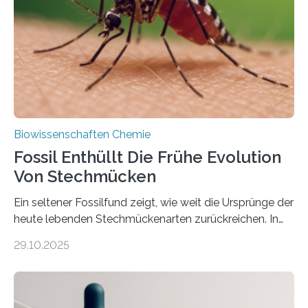
Süßwasseralge Coleochaetophyceae. Einige Arten
dieser Gruppe bilden aus Zellfäden dichte Geflechte
mit scheibenförmiger Gestalt. Was auffällig ist: Die
nächsten…
Biowissenschaften Chemie
Fossil Enthüllt Die Frühe Evolution
Von Stechmücken
Ein seltener Fossilfund zeigt, wie weit die Ursprünge der
heute lebenden Stechmückenarten zurückreichen. In
99 Millionen Jahre altem Bernstein entdeckten LMU-
29.10.2025
Forschende die bisher älteste bekannte Stechmücken-
Larve. Das kreidezeitliche Fossil stammt aus der
Region Kachin in Myanmar und hat sich in
ausgezeichnetem Zustand erhalten. Es konnte als neue