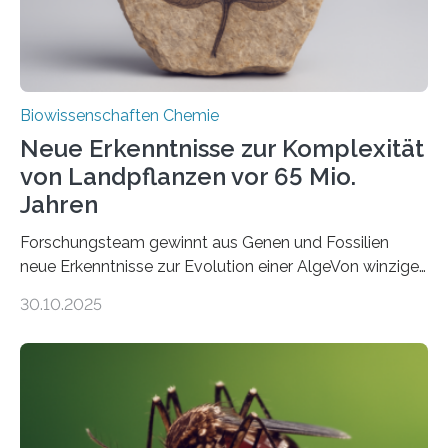
Fachzeitschrift…
Biowissenschaften Chemie
Neue Erkenntnisse zur Komplexität
von Landpflanzen vor 65 Mio.
Jahren
Forschungsteam gewinnt aus Genen und Fossilien
neue Erkenntnisse zur Evolution einer AlgeVon winzigen
Moosen über filigrane Farne bis zu riesigen Bäumen –
30.10.2025
Landpflanzen zählen zu den komplexesten
fotosynthetischen Organismen der Erde. Ihre
Geschichte beginnt jedoch eher unscheinbar: bei
Grünalgen, die vor Hunderten von Millionen Jahren
lebten. Unter den Vorfahren sticht eine Gruppe heraus,
die noch heute in der Natur vorkommt: die