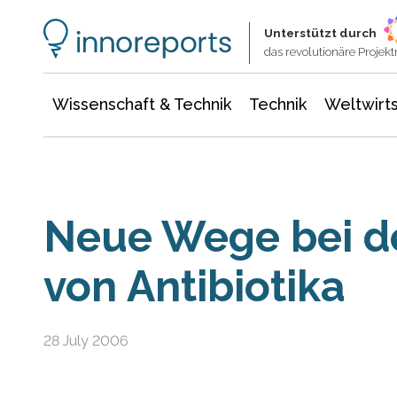
Wissenschaft & Technik
Informationstechnologie
Energie & Elektrotechnik
Unterstützt durch
das revolutionäre Proje
Wissenschaft & Technik
Technik
Weltwirts
Neue Wege bei d
von Antibiotika
28 July 2006