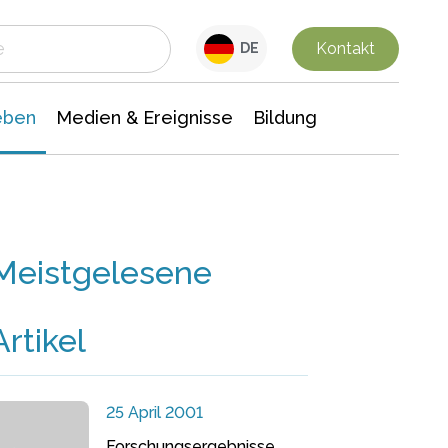
 Leben
Medien & Ereignisse
Interdisziplinäre Forschung
Veranstaltungsnachrichten
n Chemie
Gesellschaftswissenschaften
Kontakt
DE
eben
Medien & Ereignisse
Bildung
Meistgelesene
Artikel
25 April 2001
Forschungsergebnisse