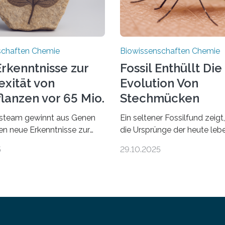
schaften Chemie
Biowissenschaften Chemie
rkenntnisse zur
Fossil Enthüllt Die
xität von
Evolution Von
lanzen vor 65 Mio.
Stechmücken
steam gewinnt aus Genen
Ein seltener Fossilfund zeigt
ien neue Erkenntnisse zur
die Ursprünge der heute le
einer AlgeVon winzigen
Stechmückenarten zurückrei
5
29.10.2025
r filigrane Farne bis zu
99 Millionen Jahre altem Ber
Bäumen – Landpflanzen
entdeckten LMU-Forschend
 den komplexesten
bisher älteste bekannte St
etischen Organismen der
Larve. Das kreidezeitliche Fo
 Geschichte beginnt jedoch
stammt aus der Region Kach
einbar: bei Grünalgen, die
Myanmar und hat sich in