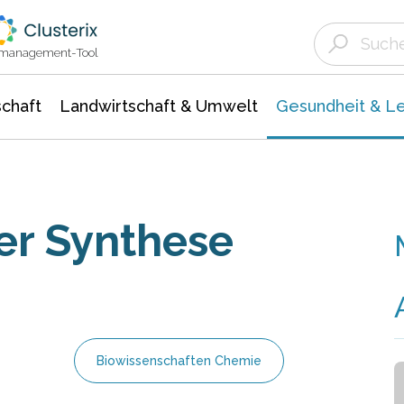
Landwirtschaft & Umwelt
Gesundheit &
Agrar- Forstwissenschaften
Biowissenschafte
Unternehmensmeldungen
Ökologie Umwelt- Naturschutz
ktmanagement-Tool
chaft
Landwirtschaft & Umwelt
Gesundheit & L
er Synthese
Biowissenschaften Chemie