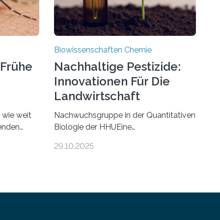
Biowissenschaften Chemie
 Frühe
Nachhaltige Pestizide:
Innovationen Für Die
Landwirtschaft
, wie weit
Nachwuchsgruppe in der Quantitativen
benden
Biologie der HHUEine
chen. In
Nachwuchsgruppe an der Heinrich-
29.10.2025
nstein
Heine-Universität Düsseldorf (HHU)
e die
wird in den kommenden fünf Jahren
echmücken-
erforschen, wie Bakterien auf
ssil
biotechnologischem Weg ein
in in
ökologisch verträgliches Pestizid
erzeugen können. Der Wirkstoff