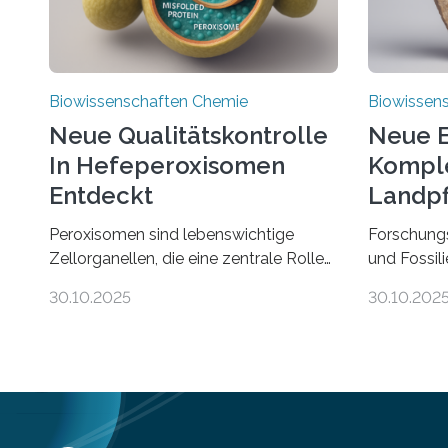
Biowissenschaften Chemie
Biowissen
Neue Qualitätskontrolle
Neue E
In Hefeperoxisomen
Komple
Entdeckt
Landpf
Jahren
Peroxisomen sind lebenswichtige
Forschung
Zellorganellen, die eine zentrale Rolle
und Fossil
im Lipidstoffwechsel und bei der
Evolution 
30.10.2025
30.10.202
Entgiftung von Zellen spielen. Damit
Moosen übe
sie ihre Aufgaben erfüllen können,
riesigen 
müssen zahlreiche Enzyme präzise in
zählen zu
ihr Inneres transportiert werden. Ein
fotosynth
Forschungsteam der Ruhr-Universität
Erde. Ihre
Bochum um Prof. Dr. Ralf Erdmann und
eher unsch