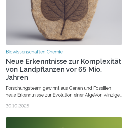
Funktionsfähigkeit der Organellen entscheidend ist. Die
Studie wurde am 28. Oktober 2025 in der
Fachzeitschrift…
Biowissenschaften Chemie
Neue Erkenntnisse zur Komplexität
von Landpflanzen vor 65 Mio.
Jahren
Forschungsteam gewinnt aus Genen und Fossilien
neue Erkenntnisse zur Evolution einer AlgeVon winzigen
Moosen über filigrane Farne bis zu riesigen Bäumen –
30.10.2025
Landpflanzen zählen zu den komplexesten
fotosynthetischen Organismen der Erde. Ihre
Geschichte beginnt jedoch eher unscheinbar: bei