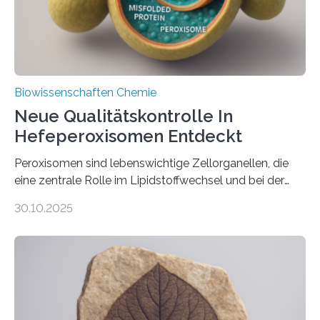
Biowissenschaften Chemie
Neue Qualitätskontrolle In
Hefeperoxisomen Entdeckt
Peroxisomen sind lebenswichtige Zellorganellen, die
eine zentrale Rolle im Lipidstoffwechsel und bei der
Entgiftung von Zellen spielen. Damit sie ihre Aufgaben
30.10.2025
erfüllen können, müssen zahlreiche Enzyme präzise in
ihr Inneres transportiert werden. Ein Forschungsteam
der Ruhr-Universität Bochum um Prof. Dr. Ralf Erdmann
und Dr. Ismaila Francis Yusuf hat nun einen bislang
unbekannten Qualitätskontrollmechanismus des
peroxisomalen Proteintransports in der Bäckerhefe
Saccharomyces cerevisiae entdeckt, der für die