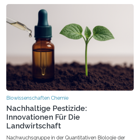
Larve. Das kreidezeitliche Fossil stammt aus der
Region Kachin in Myanmar und hat sich in
ausgezeichnetem Zustand erhalten. Es konnte als neue
Art einer neuen Gattung beschrieben werden und trägt
nun den Namen Cretosabethes primaevus. Dieser erste
fossile Nachweis einer Stechmückenlarve in Bernstein
stellt gleichzeitig den ersten Fossilfund einer
Mückenlarve aus dem Mesozoikum dar, denn…
Biowissenschaften Chemie
Nachhaltige Pestizide:
Innovationen Für Die
Landwirtschaft
Nachwuchsgruppe in der Quantitativen Biologie der