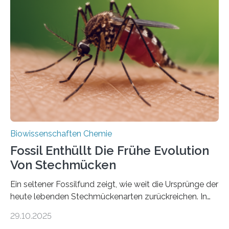
Grünalgen, die vor Hunderten von Millionen Jahren
lebten. Unter den Vorfahren sticht eine Gruppe heraus,
die noch heute in der Natur vorkommt: die
Süßwasseralge Coleochaetophyceae. Einige Arten
dieser Gruppe bilden aus Zellfäden dichte Geflechte
mit scheibenförmiger Gestalt. Was auffällig ist: Die
nächsten…
Biowissenschaften Chemie
Fossil Enthüllt Die Frühe Evolution
Von Stechmücken
Ein seltener Fossilfund zeigt, wie weit die Ursprünge der
heute lebenden Stechmückenarten zurückreichen. In
99 Millionen Jahre altem Bernstein entdeckten LMU-
29.10.2025
Forschende die bisher älteste bekannte Stechmücken-