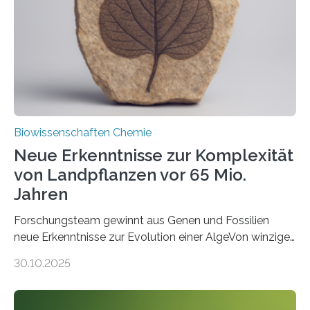
Saccharomyces cerevisiae entdeckt, der für die
Funktionsfähigkeit der Organellen entscheidend ist. Die
Studie wurde am 28. Oktober 2025 in der
Fachzeitschrift…
Biowissenschaften Chemie
Neue Erkenntnisse zur Komplexität
von Landpflanzen vor 65 Mio.
Jahren
Forschungsteam gewinnt aus Genen und Fossilien
neue Erkenntnisse zur Evolution einer AlgeVon winzigen
Moosen über filigrane Farne bis zu riesigen Bäumen –
30.10.2025
Landpflanzen zählen zu den komplexesten
fotosynthetischen Organismen der Erde. Ihre
Geschichte beginnt jedoch eher unscheinbar: bei