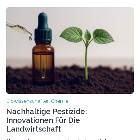
Larve. Das kreidezeitliche Fossil stammt aus der
Region Kachin in Myanmar und hat sich in
ausgezeichnetem Zustand erhalten. Es konnte als neue
Art einer neuen Gattung beschrieben werden und trägt
nun den Namen Cretosabethes primaevus. Dieser erste
fossile Nachweis einer Stechmückenlarve in Bernstein
stellt gleichzeitig den ersten Fossilfund einer
Mückenlarve aus dem Mesozoikum dar, denn…
Biowissenschaften Chemie
Nachhaltige Pestizide:
Innovationen Für Die
Landwirtschaft