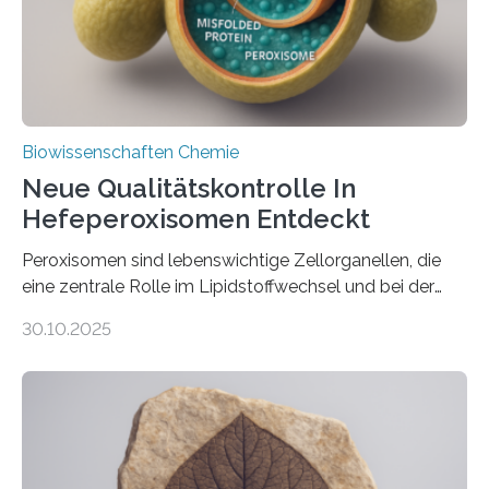
Biowissenschaften Chemie
Neue Qualitätskontrolle In
Hefeperoxisomen Entdeckt
Peroxisomen sind lebenswichtige Zellorganellen, die
eine zentrale Rolle im Lipidstoffwechsel und bei der
Entgiftung von Zellen spielen. Damit sie ihre Aufgaben
30.10.2025
erfüllen können, müssen zahlreiche Enzyme präzise in
ihr Inneres transportiert werden. Ein Forschungsteam
der Ruhr-Universität Bochum um Prof. Dr. Ralf Erdmann
und Dr. Ismaila Francis Yusuf hat nun einen bislang
unbekannten Qualitätskontrollmechanismus des
peroxisomalen Proteintransports in der Bäckerhefe