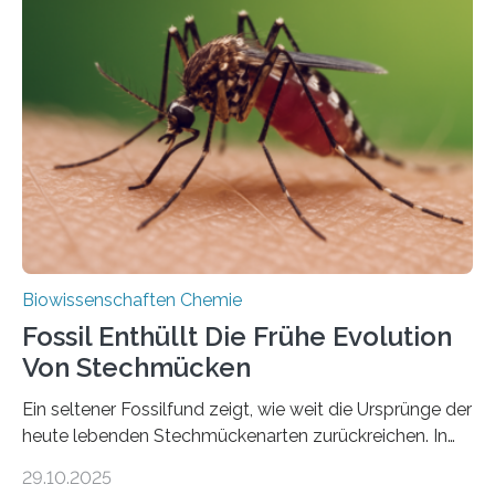
Grünalgen, die vor Hunderten von Millionen Jahren
lebten. Unter den Vorfahren sticht eine Gruppe heraus,
die noch heute in der Natur vorkommt: die
Süßwasseralge Coleochaetophyceae. Einige Arten
dieser Gruppe bilden aus Zellfäden dichte Geflechte
mit scheibenförmiger Gestalt. Was auffällig ist: Die
nächsten…
Biowissenschaften Chemie
Fossil Enthüllt Die Frühe Evolution
Von Stechmücken
Ein seltener Fossilfund zeigt, wie weit die Ursprünge der
heute lebenden Stechmückenarten zurückreichen. In
99 Millionen Jahre altem Bernstein entdeckten LMU-
29.10.2025
Forschende die bisher älteste bekannte Stechmücken-