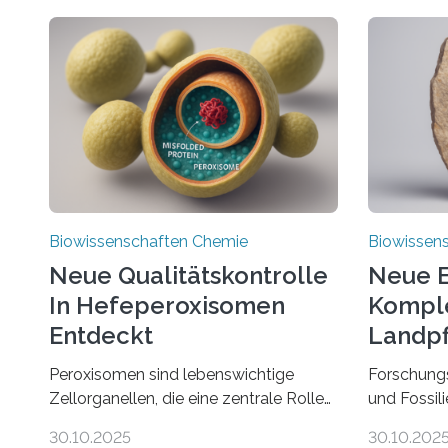
Biowissenschaften Chemie
Biowissen
Neue Qualitätskontrolle
Neue E
In Hefeperoxisomen
Komple
Entdeckt
Landpf
Jahren
Peroxisomen sind lebenswichtige
Forschung
Zellorganellen, die eine zentrale Rolle
und Fossil
im Lipidstoffwechsel und bei der
Evolution 
30.10.2025
30.10.202
Entgiftung von Zellen spielen. Damit
Moosen übe