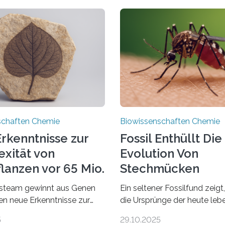
schaften Chemie
Biowissenschaften Chemie
rkenntnisse zur
Fossil Enthüllt Die
xität von
Evolution Von
lanzen vor 65 Mio.
Stechmücken
steam gewinnt aus Genen
Ein seltener Fossilfund zeigt
ien neue Erkenntnisse zur
die Ursprünge der heute le
einer AlgeVon winzigen
Stechmückenarten zurückrei
5
29.10.2025
r filigrane Farne bis zu
99 Millionen Jahre altem Ber