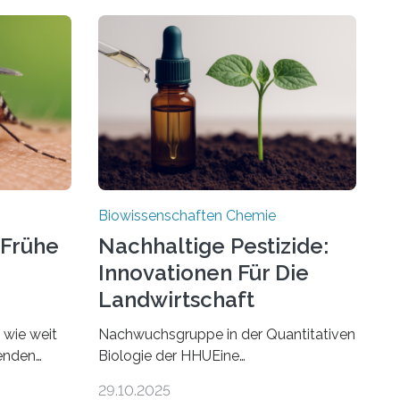
Biowissenschaften Chemie
 Frühe
Nachhaltige Pestizide:
Innovationen Für Die
Landwirtschaft
, wie weit
Nachwuchsgruppe in der Quantitativen
benden
Biologie der HHUEine
chen. In
Nachwuchsgruppe an der Heinrich-
29.10.2025
nstein
Heine-Universität Düsseldorf (HHU)