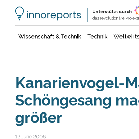
Wissenschaft & Technik
Informationstechnologie
Energie & Elektrotechnik
Unterstützt durch
das revolutionäre Proje
Wissenschaft & Technik
Technik
Weltwirts
Kanarienvogel-M
Schöngesang mac
größer
12 June 2006