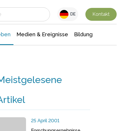
 Leben
Medien & Ereignisse
Interdisziplinäre Forschung
Veranstaltungsnachrichten
n Chemie
Gesellschaftswissenschaften
Kontakt
DE
eben
Medien & Ereignisse
Bildung
Meistgelesene
Artikel
25 April 2001
Forschungsergebnisse