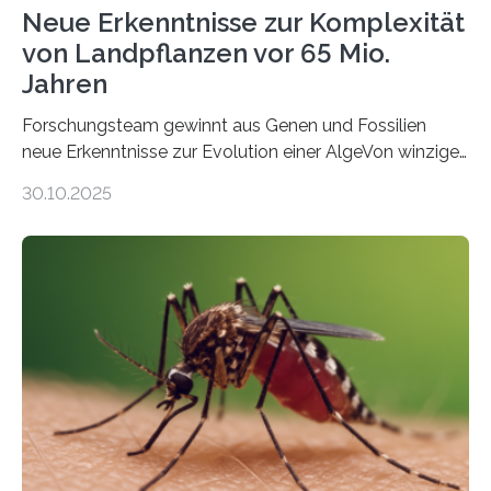
Neue Erkenntnisse zur Komplexität
von Landpflanzen vor 65 Mio.
Jahren
Forschungsteam gewinnt aus Genen und Fossilien
neue Erkenntnisse zur Evolution einer AlgeVon winzigen
Moosen über filigrane Farne bis zu riesigen Bäumen –
30.10.2025
Landpflanzen zählen zu den komplexesten
fotosynthetischen Organismen der Erde. Ihre
Geschichte beginnt jedoch eher unscheinbar: bei
Grünalgen, die vor Hunderten von Millionen Jahren
lebten. Unter den Vorfahren sticht eine Gruppe heraus,
die noch heute in der Natur vorkommt: die
Süßwasseralge Coleochaetophyceae. Einige Arten
dieser Gruppe bilden aus Zellfäden dichte Geflechte
mit scheibenförmiger Gestalt. Was auffällig ist: Die
nächsten…