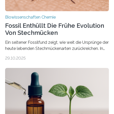
Biowissenschaften Chemie
Fossil Enthüllt Die Frühe Evolution
Von Stechmücken
Ein seltener Fossilfund zeigt, wie weit die Ursprünge der
heute lebenden Stechmückenarten zurückreichen. In
99 Millionen Jahre altem Bernstein entdeckten LMU-
29.10.2025
Forschende die bisher älteste bekannte Stechmücken-
Larve. Das kreidezeitliche Fossil stammt aus der
Region Kachin in Myanmar und hat sich in
ausgezeichnetem Zustand erhalten. Es konnte als neue
Art einer neuen Gattung beschrieben werden und trägt
nun den Namen Cretosabethes primaevus. Dieser erste
fossile Nachweis einer Stechmückenlarve in Bernstein
stellt gleichzeitig den ersten Fossilfund einer
Mückenlarve aus dem Mesozoikum dar, denn…