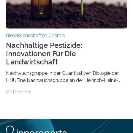
Biowissenschaften Chemie
Nachhaltige Pestizide:
Innovationen Für Die
Landwirtschaft
Nachwuchsgruppe in der Quantitativen Biologie der
HHUEine Nachwuchsgruppe an der Heinrich-Heine-
Universität Düsseldorf (HHU) wird in den kommenden
29.10.2025
fünf Jahren erforschen, wie Bakterien auf
biotechnologischem Weg ein ökologisch verträgliches
Pestizid erzeugen können. Der Wirkstoff stammt dabei
ursprünglich aus einer Pflanze, der Dalmatinischen
Insektenblume. Das Bundesministerium für Forschung,
Technologie und Raumfahrt (BMFTR) fördert das