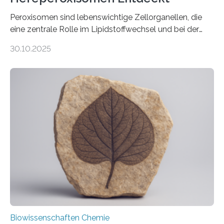
Peroxisomen sind lebenswichtige Zellorganellen, die
eine zentrale Rolle im Lipidstoffwechsel und bei der
Entgiftung von Zellen spielen. Damit sie ihre Aufgaben
30.10.2025
erfüllen können, müssen zahlreiche Enzyme präzise in
ihr Inneres transportiert werden. Ein Forschungsteam
der Ruhr-Universität Bochum um Prof. Dr. Ralf Erdmann
und Dr. Ismaila Francis Yusuf hat nun einen bislang
unbekannten Qualitätskontrollmechanismus des
peroxisomalen Proteintransports in der Bäckerhefe
Saccharomyces cerevisiae entdeckt, der für die
Funktionsfähigkeit der Organellen entscheidend ist. Die
Studie wurde am 28. Oktober 2025 in der
Fachzeitschrift…
Biowissenschaften Chemie