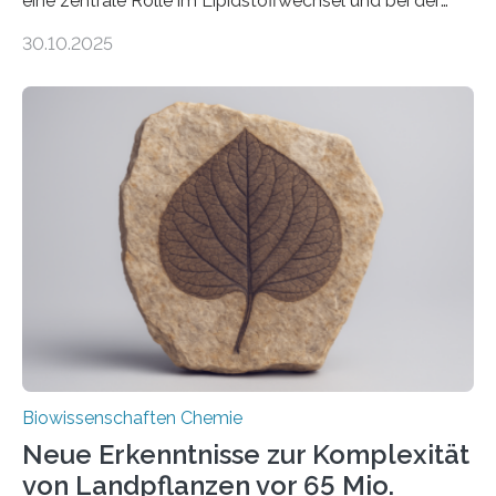
eine zentrale Rolle im Lipidstoffwechsel und bei der
Entgiftung von Zellen spielen. Damit sie ihre Aufgaben
30.10.2025
erfüllen können, müssen zahlreiche Enzyme präzise in
ihr Inneres transportiert werden. Ein Forschungsteam
der Ruhr-Universität Bochum um Prof. Dr. Ralf Erdmann
und Dr. Ismaila Francis Yusuf hat nun einen bislang
unbekannten Qualitätskontrollmechanismus des
peroxisomalen Proteintransports in der Bäckerhefe
Saccharomyces cerevisiae entdeckt, der für die
Funktionsfähigkeit der Organellen entscheidend ist. Die
Studie wurde am 28. Oktober 2025 in der
Fachzeitschrift…
Biowissenschaften Chemie
Neue Erkenntnisse zur Komplexität
von Landpflanzen vor 65 Mio.