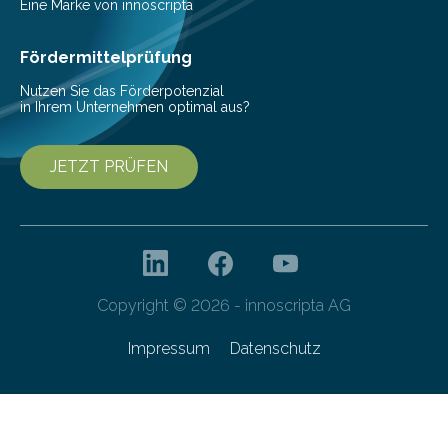
Pestizide sind äußerst wichtig, um die globale
Eine Marke von innoscripta
Ernährung zu sichern. Ohne sie besteht die weltweite
Gefahr erheblicher…
Fördermittelprüfung
Nutzen Sie das Förderpotenzial
in Ihrem Unternehmen optimal aus?
JETZT PRÜFEN
Copyright © 2026 - innoscripta AG
Impressum
Datenschutz