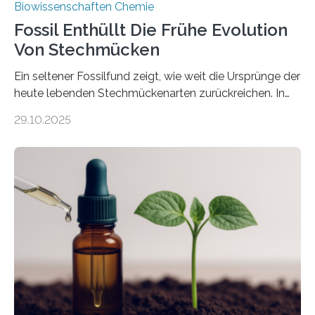
Biowissenschaften Chemie
Fossil Enthüllt Die Frühe Evolution
Von Stechmücken
Ein seltener Fossilfund zeigt, wie weit die Ursprünge der
heute lebenden Stechmückenarten zurückreichen. In
99 Millionen Jahre altem Bernstein entdeckten LMU-
29.10.2025
Forschende die bisher älteste bekannte Stechmücken-
Larve. Das kreidezeitliche Fossil stammt aus der
Region Kachin in Myanmar und hat sich in
ausgezeichnetem Zustand erhalten. Es konnte als neue
Art einer neuen Gattung beschrieben werden und trägt
nun den Namen Cretosabethes primaevus. Dieser erste
fossile Nachweis einer Stechmückenlarve in Bernstein
stellt gleichzeitig den ersten Fossilfund einer
Mückenlarve aus dem Mesozoikum dar, denn…