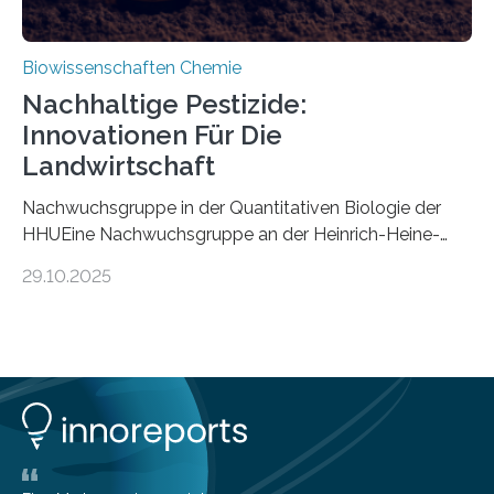
Biowissenschaften Chemie
Nachhaltige Pestizide:
Innovationen Für Die
Landwirtschaft
Nachwuchsgruppe in der Quantitativen Biologie der
HHUEine Nachwuchsgruppe an der Heinrich-Heine-
Universität Düsseldorf (HHU) wird in den kommenden
29.10.2025
fünf Jahren erforschen, wie Bakterien auf
biotechnologischem Weg ein ökologisch verträgliches
Pestizid erzeugen können. Der Wirkstoff stammt dabei
ursprünglich aus einer Pflanze, der Dalmatinischen
Insektenblume. Das Bundesministerium für Forschung,
Technologie und Raumfahrt (BMFTR) fördert das
Projekt im Rahmen der Nationalen
Bioökonomiestrategie mit rund 2,7 Millionen Euro.