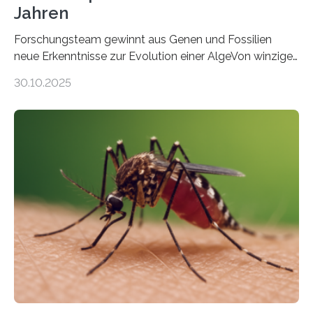
Jahren
Forschungsteam gewinnt aus Genen und Fossilien
neue Erkenntnisse zur Evolution einer AlgeVon winzigen
Moosen über filigrane Farne bis zu riesigen Bäumen –
30.10.2025
Landpflanzen zählen zu den komplexesten
fotosynthetischen Organismen der Erde. Ihre
Geschichte beginnt jedoch eher unscheinbar: bei
Grünalgen, die vor Hunderten von Millionen Jahren
lebten. Unter den Vorfahren sticht eine Gruppe heraus,
die noch heute in der Natur vorkommt: die
Süßwasseralge Coleochaetophyceae. Einige Arten
dieser Gruppe bilden aus Zellfäden dichte Geflechte
mit scheibenförmiger Gestalt. Was auffällig ist: Die
nächsten…