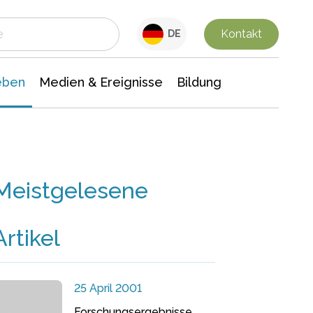
 Leben
Medien & Ereignisse
Interdisziplinäre Forschung
Veranstaltungsnachrichten
n Chemie
Gesellschaftswissenschaften
Kontakt
DE
eben
Medien & Ereignisse
Bildung
Meistgelesene
Artikel
25 April 2001
Forschungsergebnisse