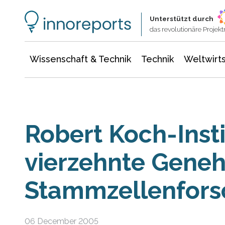
Wissenschaft & Technik
Informationstechnologie
Energie & Elektrotechnik
Unterstützt durch
das revolutionäre Proje
Wissenschaft & Technik
Technik
Weltwirts
Robert Koch-Insti
vierzehnte Gene
Stammzellenforsc
06 December 2005