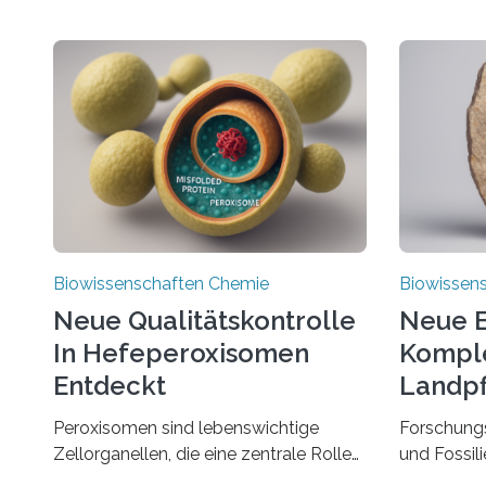
Biowissenschaften Chemie
Biowissen
Neue Qualitätskontrolle
Neue E
In Hefeperoxisomen
Komple
Entdeckt
Landpf
Jahren
Peroxisomen sind lebenswichtige
Forschung
Zellorganellen, die eine zentrale Rolle
und Fossil
im Lipidstoffwechsel und bei der
Evolution 