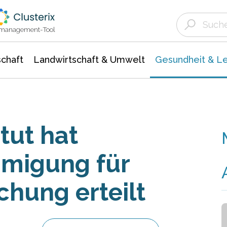
Landwirtschaft & Umwelt
Gesundheit &
Agrar- Forstwissenschaften
Biowissenschafte
Unternehmensmeldungen
Ökologie Umwelt- Naturschutz
ktmanagement-Tool
chaft
Landwirtschaft & Umwelt
Gesundheit & L
tut hat
hmigung für
hung erteilt