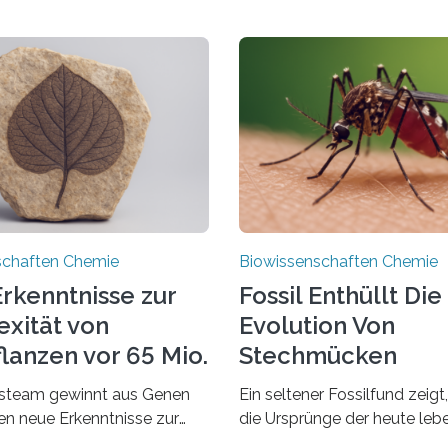
schaften Chemie
Biowissenschaften Chemie
rkenntnisse zur
Fossil Enthüllt Die
xität von
Evolution Von
lanzen vor 65 Mio.
Stechmücken
steam gewinnt aus Genen
Ein seltener Fossilfund zeigt
ien neue Erkenntnisse zur
die Ursprünge der heute le
einer AlgeVon winzigen
Stechmückenarten zurückrei