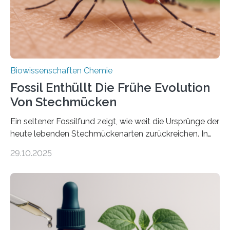
mit scheibenförmiger Gestalt. Was auffällig ist: Die
nächsten…
Biowissenschaften Chemie
Fossil Enthüllt Die Frühe Evolution
Von Stechmücken
Ein seltener Fossilfund zeigt, wie weit die Ursprünge der
heute lebenden Stechmückenarten zurückreichen. In
99 Millionen Jahre altem Bernstein entdeckten LMU-
29.10.2025
Forschende die bisher älteste bekannte Stechmücken-
Larve. Das kreidezeitliche Fossil stammt aus der
Region Kachin in Myanmar und hat sich in
ausgezeichnetem Zustand erhalten. Es konnte als neue
Art einer neuen Gattung beschrieben werden und trägt
nun den Namen Cretosabethes primaevus. Dieser erste