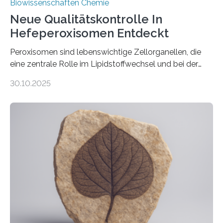
Biowissenschaften Chemie
Neue Qualitätskontrolle In
Hefeperoxisomen Entdeckt
Peroxisomen sind lebenswichtige Zellorganellen, die
eine zentrale Rolle im Lipidstoffwechsel und bei der
Entgiftung von Zellen spielen. Damit sie ihre Aufgaben
30.10.2025
erfüllen können, müssen zahlreiche Enzyme präzise in
ihr Inneres transportiert werden. Ein Forschungsteam
der Ruhr-Universität Bochum um Prof. Dr. Ralf Erdmann
und Dr. Ismaila Francis Yusuf hat nun einen bislang
unbekannten Qualitätskontrollmechanismus des
peroxisomalen Proteintransports in der Bäckerhefe
Saccharomyces cerevisiae entdeckt, der für die
Funktionsfähigkeit der Organellen entscheidend ist. Die
Studie wurde am 28. Oktober 2025 in der
Fachzeitschrift…