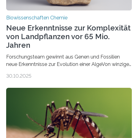
Biowissenschaften Chemie
Neue Erkenntnisse zur Komplexität
von Landpflanzen vor 65 Mio.
Jahren
Forschungsteam gewinnt aus Genen und Fossilien
neue Erkenntnisse zur Evolution einer AlgeVon winzigen
Moosen über filigrane Farne bis zu riesigen Bäumen –
30.10.2025
Landpflanzen zählen zu den komplexesten
fotosynthetischen Organismen der Erde. Ihre
Geschichte beginnt jedoch eher unscheinbar: bei
Grünalgen, die vor Hunderten von Millionen Jahren
lebten. Unter den Vorfahren sticht eine Gruppe heraus,
die noch heute in der Natur vorkommt: die
Süßwasseralge Coleochaetophyceae. Einige Arten
dieser Gruppe bilden aus Zellfäden dichte Geflechte