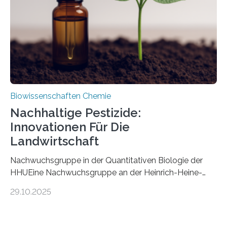
fossile Nachweis einer Stechmückenlarve in Bernstein
stellt gleichzeitig den ersten Fossilfund einer
Mückenlarve aus dem Mesozoikum dar, denn…
Biowissenschaften Chemie
Nachhaltige Pestizide:
Innovationen Für Die
Landwirtschaft
Nachwuchsgruppe in der Quantitativen Biologie der
HHUEine Nachwuchsgruppe an der Heinrich-Heine-
Universität Düsseldorf (HHU) wird in den kommenden
29.10.2025
fünf Jahren erforschen, wie Bakterien auf
biotechnologischem Weg ein ökologisch verträgliches
Pestizid erzeugen können. Der Wirkstoff stammt dabei