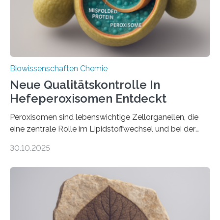
Biowissenschaften Chemie
Neue Qualitätskontrolle In
Hefeperoxisomen Entdeckt
Peroxisomen sind lebenswichtige Zellorganellen, die
eine zentrale Rolle im Lipidstoffwechsel und bei der
Entgiftung von Zellen spielen. Damit sie ihre Aufgaben
30.10.2025
erfüllen können, müssen zahlreiche Enzyme präzise in
ihr Inneres transportiert werden. Ein Forschungsteam
der Ruhr-Universität Bochum um Prof. Dr. Ralf Erdmann
und Dr. Ismaila Francis Yusuf hat nun einen bislang
unbekannten Qualitätskontrollmechanismus des
peroxisomalen Proteintransports in der Bäckerhefe