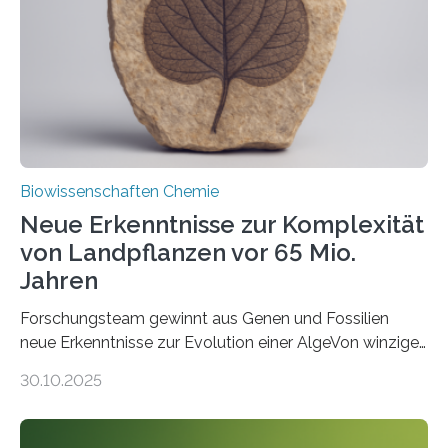
Saccharomyces cerevisiae entdeckt, der für die
Funktionsfähigkeit der Organellen entscheidend ist. Die
Studie wurde am 28. Oktober 2025 in der
Fachzeitschrift…
Biowissenschaften Chemie
Neue Erkenntnisse zur Komplexität
von Landpflanzen vor 65 Mio.
Jahren
Forschungsteam gewinnt aus Genen und Fossilien
neue Erkenntnisse zur Evolution einer AlgeVon winzigen
Moosen über filigrane Farne bis zu riesigen Bäumen –
30.10.2025
Landpflanzen zählen zu den komplexesten
fotosynthetischen Organismen der Erde. Ihre
Geschichte beginnt jedoch eher unscheinbar: bei