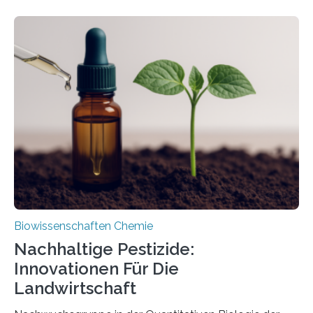
Larve. Das kreidezeitliche Fossil stammt aus der
Region Kachin in Myanmar und hat sich in
ausgezeichnetem Zustand erhalten. Es konnte als neue
Art einer neuen Gattung beschrieben werden und trägt
nun den Namen Cretosabethes primaevus. Dieser erste
fossile Nachweis einer Stechmückenlarve in Bernstein
stellt gleichzeitig den ersten Fossilfund einer
Mückenlarve aus dem Mesozoikum dar, denn…
Biowissenschaften Chemie
Nachhaltige Pestizide:
Innovationen Für Die
Landwirtschaft