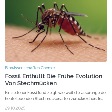
Grünalgen, die vor Hunderten von Millionen Jahren
lebten. Unter den Vorfahren sticht eine Gruppe heraus,
die noch heute in der Natur vorkommt: die
Süßwasseralge Coleochaetophyceae. Einige Arten
dieser Gruppe bilden aus Zellfäden dichte Geflechte
mit scheibenförmiger Gestalt. Was auffällig ist: Die
nächsten…
Biowissenschaften Chemie
Fossil Enthüllt Die Frühe Evolution
Von Stechmücken
Ein seltener Fossilfund zeigt, wie weit die Ursprünge der
heute lebenden Stechmückenarten zurückreichen. In
99 Millionen Jahre altem Bernstein entdeckten LMU-
29.10.2025
Forschende die bisher älteste bekannte Stechmücken-