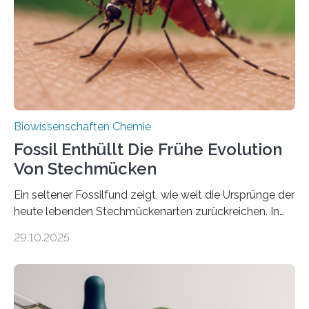
dieser Gruppe bilden aus Zellfäden dichte Geflechte
mit scheibenförmiger Gestalt. Was auffällig ist: Die
nächsten…
Biowissenschaften Chemie
Fossil Enthüllt Die Frühe Evolution
Von Stechmücken
Ein seltener Fossilfund zeigt, wie weit die Ursprünge der
heute lebenden Stechmückenarten zurückreichen. In
99 Millionen Jahre altem Bernstein entdeckten LMU-
29.10.2025
Forschende die bisher älteste bekannte Stechmücken-
Larve. Das kreidezeitliche Fossil stammt aus der
Region Kachin in Myanmar und hat sich in
ausgezeichnetem Zustand erhalten. Es konnte als neue