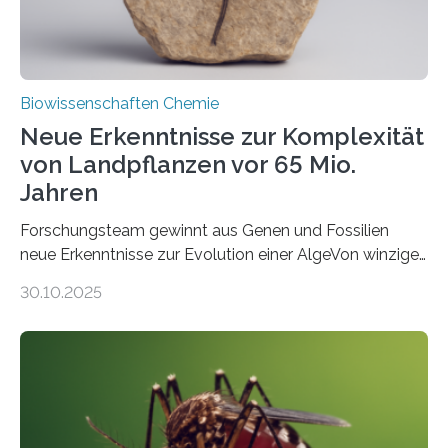
Biowissenschaften Chemie
Neue Erkenntnisse zur Komplexität
von Landpflanzen vor 65 Mio.
Jahren
Forschungsteam gewinnt aus Genen und Fossilien
neue Erkenntnisse zur Evolution einer AlgeVon winzigen
Moosen über filigrane Farne bis zu riesigen Bäumen –
30.10.2025
Landpflanzen zählen zu den komplexesten
fotosynthetischen Organismen der Erde. Ihre
Geschichte beginnt jedoch eher unscheinbar: bei
Grünalgen, die vor Hunderten von Millionen Jahren
lebten. Unter den Vorfahren sticht eine Gruppe heraus,
die noch heute in der Natur vorkommt: die
Süßwasseralge Coleochaetophyceae. Einige Arten