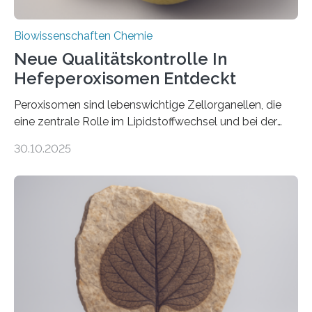
Biowissenschaften Chemie
Neue Qualitätskontrolle In
Hefeperoxisomen Entdeckt
Peroxisomen sind lebenswichtige Zellorganellen, die
eine zentrale Rolle im Lipidstoffwechsel und bei der
Entgiftung von Zellen spielen. Damit sie ihre Aufgaben
30.10.2025
erfüllen können, müssen zahlreiche Enzyme präzise in
ihr Inneres transportiert werden. Ein Forschungsteam
der Ruhr-Universität Bochum um Prof. Dr. Ralf Erdmann
und Dr. Ismaila Francis Yusuf hat nun einen bislang
unbekannten Qualitätskontrollmechanismus des
peroxisomalen Proteintransports in der Bäckerhefe
Saccharomyces cerevisiae entdeckt, der für die
Funktionsfähigkeit der Organellen entscheidend ist. Die
Studie wurde am 28. Oktober 2025 in der
Fachzeitschrift…