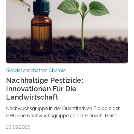
Art einer neuen Gattung beschrieben werden und trägt
nun den Namen Cretosabethes primaevus. Dieser erste
fossile Nachweis einer Stechmückenlarve in Bernstein
stellt gleichzeitig den ersten Fossilfund einer
Mückenlarve aus dem Mesozoikum dar, denn…
Biowissenschaften Chemie
Nachhaltige Pestizide:
Innovationen Für Die
Landwirtschaft
Nachwuchsgruppe in der Quantitativen Biologie der
HHUEine Nachwuchsgruppe an der Heinrich-Heine-
Universität Düsseldorf (HHU) wird in den kommenden
29.10.2025
fünf Jahren erforschen, wie Bakterien auf