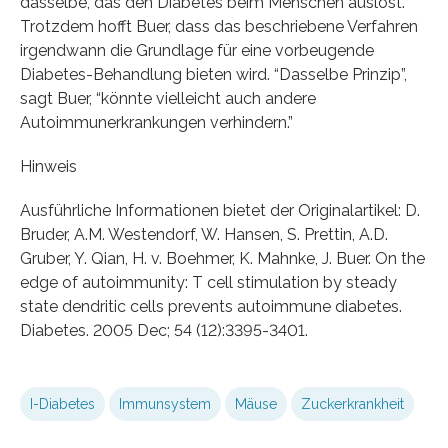
dasselbe, das den Diabetes beim Menschen auslöst.”
Trotzdem hofft Buer, dass das beschriebene Verfahren
irgendwann die Grundlage für eine vorbeugende
Diabetes-Behandlung bieten wird. “Dasselbe Prinzip”,
sagt Buer, “könnte vielleicht auch andere
Autoimmunerkrankungen verhindern.”
Hinweis
Ausführliche Informationen bietet der Originalartikel: D.
Bruder, A.M. Westendorf, W. Hansen, S. Prettin, A.D.
Gruber, Y. Qian, H. v. Boehmer, K. Mahnke, J. Buer. On the
edge of autoimmunity: T cell stimulation by steady
state dendritic cells prevents autoimmune diabetes.
Diabetes. 2005 Dec; 54 (12):3395-3401.
I-Diabetes
Immunsystem
Mäuse
Zuckerkrankheit