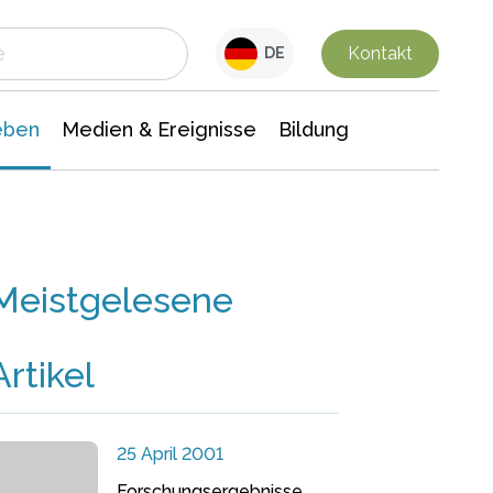
 Leben
Medien & Ereignisse
Interdisziplinäre Forschung
Veranstaltungsnachrichten
n Chemie
Gesellschaftswissenschaften
Kontakt
DE
eben
Medien & Ereignisse
Bildung
Meistgelesene
Artikel
25 April 2001
Forschungsergebnisse