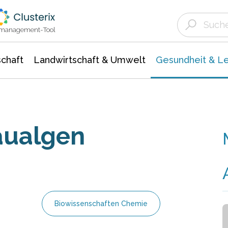
Landwirtschaft & Umwelt
Gesundheit &
Agrar- Forstwissenschaften
Biowissenschafte
Unternehmensmeldungen
Ökologie Umwelt- Naturschutz
ktmanagement-Tool
chaft
Landwirtschaft & Umwelt
Gesundheit & L
aualgen
Biowissenschaften Chemie