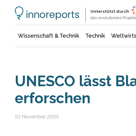
Wissenschaft & Technik
Informationstechnologie
Energie & Elektrotechnik
Unterstützt durch
das revolutionäre Proje
Wissenschaft & Technik
Technik
Weltwirts
UNESCO lässt Bl
erforschen
10 November 2005