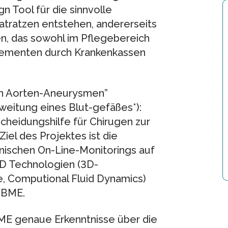
gn Tool für die sinnvolle
tratzen entstehen, andererseits
en, das sowohl im Pflegebereich
elementen durch Krankenkassen
on Aorten-Aneurysmen”
sweitung eines Blut-gefäßes*):
scheidungshilfe für Chirugen zur
iel des Projektes ist die
inischen On-Line-Monitorings auf
AD Technologien (3D-
, Computional Fluid Dynamics)
CBME.
BME genaue Erkenntnisse über die