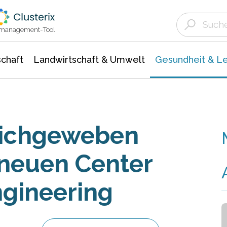
Landwirtschaft & Umwelt
Gesundheit &
Agrar- Forstwissenschaften
Biowissenschafte
Unternehmensmeldungen
Ökologie Umwelt- Naturschutz
ktmanagement-Tool
chaft
Landwirtschaft & Umwelt
Gesundheit & L
eichgeweben
neuen Center
ngineering