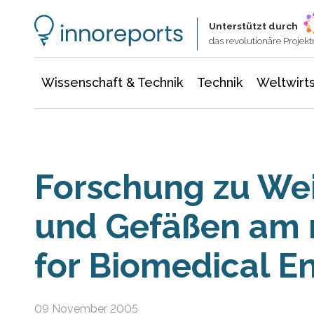
Wissenschaft & Technik
Informationstechnologie
Energie & Elektrotechnik
Unterstützt durch
das revolutionäre Proje
Wissenschaft & Technik
Technik
Weltwirts
Forschung zu W
und Gefäßen am 
for Biomedical E
09 November 2005