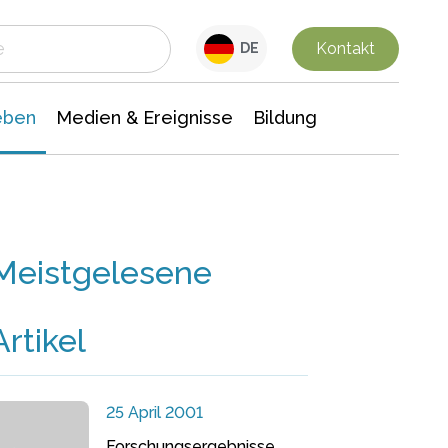
 Leben
Medien & Ereignisse
Interdisziplinäre Forschung
Veranstaltungsnachrichten
n Chemie
Gesellschaftswissenschaften
Kontakt
DE
eben
Medien & Ereignisse
Bildung
Meistgelesene
Artikel
25 April 2001
Forschungsergebnisse