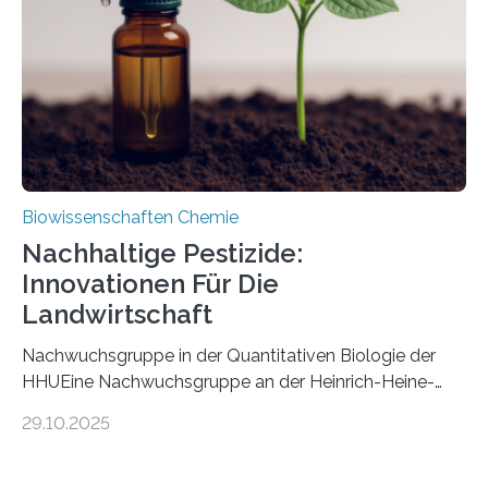
fossile Nachweis einer Stechmückenlarve in Bernstein
stellt gleichzeitig den ersten Fossilfund einer
Mückenlarve aus dem Mesozoikum dar, denn…
Biowissenschaften Chemie
Nachhaltige Pestizide:
Innovationen Für Die
Landwirtschaft
Nachwuchsgruppe in der Quantitativen Biologie der
HHUEine Nachwuchsgruppe an der Heinrich-Heine-
Universität Düsseldorf (HHU) wird in den kommenden
29.10.2025
fünf Jahren erforschen, wie Bakterien auf
biotechnologischem Weg ein ökologisch verträgliches
Pestizid erzeugen können. Der Wirkstoff stammt dabei