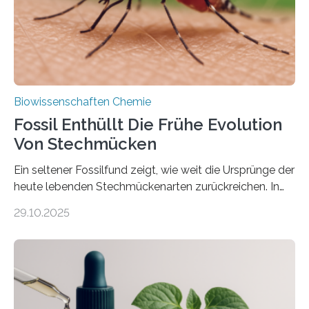
mit scheibenförmiger Gestalt. Was auffällig ist: Die
nächsten…
Biowissenschaften Chemie
Fossil Enthüllt Die Frühe Evolution
Von Stechmücken
Ein seltener Fossilfund zeigt, wie weit die Ursprünge der
heute lebenden Stechmückenarten zurückreichen. In
99 Millionen Jahre altem Bernstein entdeckten LMU-
29.10.2025
Forschende die bisher älteste bekannte Stechmücken-
Larve. Das kreidezeitliche Fossil stammt aus der
Region Kachin in Myanmar und hat sich in
ausgezeichnetem Zustand erhalten. Es konnte als neue
Art einer neuen Gattung beschrieben werden und trägt
nun den Namen Cretosabethes primaevus. Dieser erste