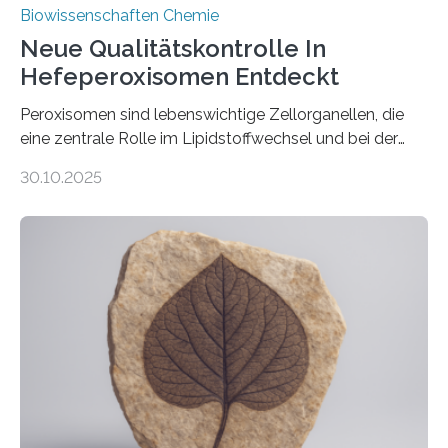
Biowissenschaften Chemie
Neue Qualitätskontrolle In
Hefeperoxisomen Entdeckt
Peroxisomen sind lebenswichtige Zellorganellen, die
eine zentrale Rolle im Lipidstoffwechsel und bei der
Entgiftung von Zellen spielen. Damit sie ihre Aufgaben
30.10.2025
erfüllen können, müssen zahlreiche Enzyme präzise in
ihr Inneres transportiert werden. Ein Forschungsteam
der Ruhr-Universität Bochum um Prof. Dr. Ralf Erdmann
und Dr. Ismaila Francis Yusuf hat nun einen bislang
unbekannten Qualitätskontrollmechanismus des
peroxisomalen Proteintransports in der Bäckerhefe
Saccharomyces cerevisiae entdeckt, der für die
Funktionsfähigkeit der Organellen entscheidend ist. Die
Studie wurde am 28. Oktober 2025 in der
Fachzeitschrift…