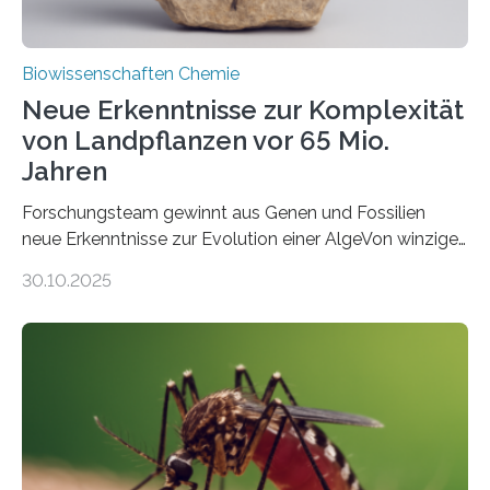
Biowissenschaften Chemie
Neue Erkenntnisse zur Komplexität
von Landpflanzen vor 65 Mio.
Jahren
Forschungsteam gewinnt aus Genen und Fossilien
neue Erkenntnisse zur Evolution einer AlgeVon winzigen
Moosen über filigrane Farne bis zu riesigen Bäumen –
30.10.2025
Landpflanzen zählen zu den komplexesten
fotosynthetischen Organismen der Erde. Ihre
Geschichte beginnt jedoch eher unscheinbar: bei
Grünalgen, die vor Hunderten von Millionen Jahren
lebten. Unter den Vorfahren sticht eine Gruppe heraus,
die noch heute in der Natur vorkommt: die
Süßwasseralge Coleochaetophyceae. Einige Arten
dieser Gruppe bilden aus Zellfäden dichte Geflechte