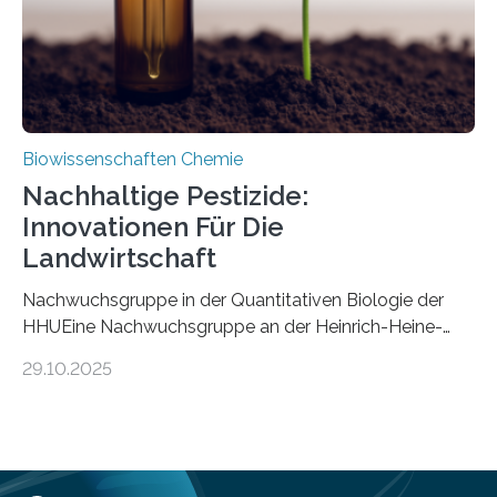
Mückenlarve aus dem Mesozoikum dar, denn…
Biowissenschaften Chemie
Nachhaltige Pestizide:
Innovationen Für Die
Landwirtschaft
Nachwuchsgruppe in der Quantitativen Biologie der
HHUEine Nachwuchsgruppe an der Heinrich-Heine-
Universität Düsseldorf (HHU) wird in den kommenden
29.10.2025
fünf Jahren erforschen, wie Bakterien auf
biotechnologischem Weg ein ökologisch verträgliches
Pestizid erzeugen können. Der Wirkstoff stammt dabei
ursprünglich aus einer Pflanze, der Dalmatinischen
Insektenblume. Das Bundesministerium für Forschung,