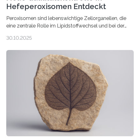
Hefeperoxisomen Entdeckt
Peroxisomen sind lebenswichtige Zellorganellen, die
eine zentrale Rolle im Lipidstoffwechsel und bei der
Entgiftung von Zellen spielen. Damit sie ihre Aufgaben
30.10.2025
erfüllen können, müssen zahlreiche Enzyme präzise in
ihr Inneres transportiert werden. Ein Forschungsteam
der Ruhr-Universität Bochum um Prof. Dr. Ralf Erdmann
und Dr. Ismaila Francis Yusuf hat nun einen bislang
unbekannten Qualitätskontrollmechanismus des
peroxisomalen Proteintransports in der Bäckerhefe
Saccharomyces cerevisiae entdeckt, der für die
Funktionsfähigkeit der Organellen entscheidend ist. Die
Studie wurde am 28. Oktober 2025 in der
Fachzeitschrift…