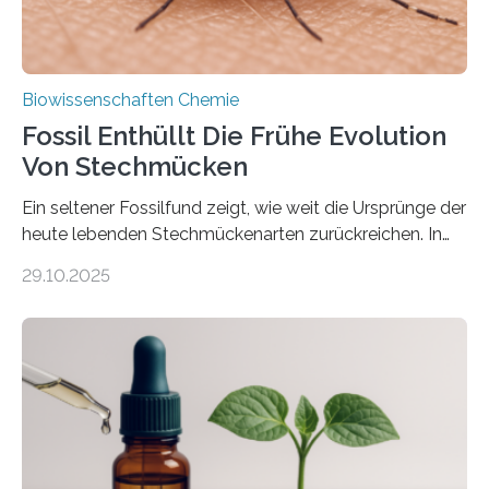
Biowissenschaften Chemie
Fossil Enthüllt Die Frühe Evolution
Von Stechmücken
Ein seltener Fossilfund zeigt, wie weit die Ursprünge der
heute lebenden Stechmückenarten zurückreichen. In
99 Millionen Jahre altem Bernstein entdeckten LMU-
29.10.2025
Forschende die bisher älteste bekannte Stechmücken-
Larve. Das kreidezeitliche Fossil stammt aus der
Region Kachin in Myanmar und hat sich in
ausgezeichnetem Zustand erhalten. Es konnte als neue
Art einer neuen Gattung beschrieben werden und trägt
nun den Namen Cretosabethes primaevus. Dieser erste
fossile Nachweis einer Stechmückenlarve in Bernstein
stellt gleichzeitig den ersten Fossilfund einer