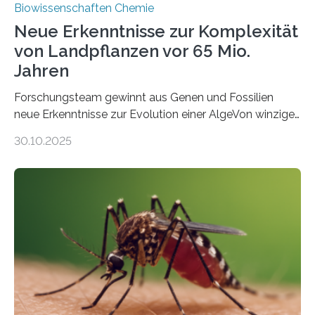
Biowissenschaften Chemie
Neue Erkenntnisse zur Komplexität
von Landpflanzen vor 65 Mio.
Jahren
Forschungsteam gewinnt aus Genen und Fossilien
neue Erkenntnisse zur Evolution einer AlgeVon winzigen
Moosen über filigrane Farne bis zu riesigen Bäumen –
30.10.2025
Landpflanzen zählen zu den komplexesten
fotosynthetischen Organismen der Erde. Ihre
Geschichte beginnt jedoch eher unscheinbar: bei
Grünalgen, die vor Hunderten von Millionen Jahren
lebten. Unter den Vorfahren sticht eine Gruppe heraus,
die noch heute in der Natur vorkommt: die
Süßwasseralge Coleochaetophyceae. Einige Arten
dieser Gruppe bilden aus Zellfäden dichte Geflechte
mit scheibenförmiger Gestalt. Was auffällig ist: Die
nächsten…