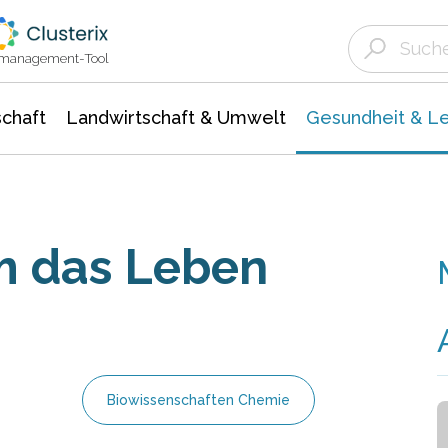
Landwirtschaft & Umwelt
Gesundheit &
Agrar- Forstwissenschaften
Biowissenschafte
Unternehmensmeldungen
Ökologie Umwelt- Naturschutz
ktmanagement-Tool
chaft
Landwirtschaft & Umwelt
Gesundheit & L
em das Leben
Biowissenschaften Chemie