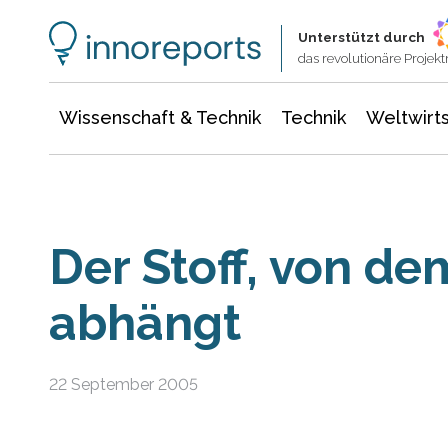
Wissenschaft & Technik
Informationstechnologie
Energie & Elektrotechnik
Unterstützt durch
das revolutionäre Proje
Wissenschaft & Technik
Technik
Weltwirts
Der Stoff, von d
abhängt
22 September 2005