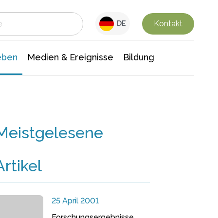
 Leben
Medien & Ereignisse
Interdisziplinäre Forschung
Veranstaltungsnachrichten
n Chemie
Gesellschaftswissenschaften
Kontakt
DE
eben
Medien & Ereignisse
Bildung
Meistgelesene
Artikel
25 April 2001
Forschungsergebnisse