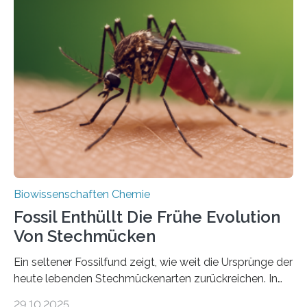
Geschichte beginnt jedoch eher unscheinbar: bei
Grünalgen, die vor Hunderten von Millionen Jahren
lebten. Unter den Vorfahren sticht eine Gruppe heraus,
die noch heute in der Natur vorkommt: die
Süßwasseralge Coleochaetophyceae. Einige Arten
dieser Gruppe bilden aus Zellfäden dichte Geflechte
mit scheibenförmiger Gestalt. Was auffällig ist: Die
nächsten…
Biowissenschaften Chemie
Fossil Enthüllt Die Frühe Evolution
Von Stechmücken
Ein seltener Fossilfund zeigt, wie weit die Ursprünge der
heute lebenden Stechmückenarten zurückreichen. In
99 Millionen Jahre altem Bernstein entdeckten LMU-
29.10.2025