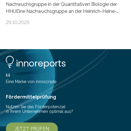
Nachwuchsgruppe in der Quantitativen Biologie der
HHUEine Nachwuchsgruppe an der Heinrich-Heine-
Universität Düsseldorf (HHU) wird in den kommenden
29.10.2025
fünf Jahren erforschen, wie Bakterien auf
biotechnologischem Weg ein ökologisch verträgliches
Pestizid erzeugen können. Der Wirkstoff stammt dabei
ursprünglich aus einer Pflanze, der Dalmatinischen
Insektenblume. Das Bundesministerium für Forschung,
Technologie und Raumfahrt (BMFTR) fördert das
Projekt im Rahmen der Nationalen
Bioökonomiestrategie mit rund 2,7 Millionen Euro.
Pestizide sind äußerst wichtig, um die globale
Eine Marke von innoscripta
Ernährung zu sichern. Ohne sie besteht die weltweite
Gefahr erheblicher…
Fördermittelprüfung
Nutzen Sie das Förderpotenzial
in Ihrem Unternehmen optimal aus?
JETZT PRÜFEN