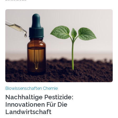
Forschende die bisher älteste bekannte Stechmücken-
Larve. Das kreidezeitliche Fossil stammt aus der
Region Kachin in Myanmar und hat sich in
ausgezeichnetem Zustand erhalten. Es konnte als neue
Art einer neuen Gattung beschrieben werden und trägt
nun den Namen Cretosabethes primaevus. Dieser erste
fossile Nachweis einer Stechmückenlarve in Bernstein
stellt gleichzeitig den ersten Fossilfund einer
Mückenlarve aus dem Mesozoikum dar, denn…
Biowissenschaften Chemie
Nachhaltige Pestizide:
Innovationen Für Die
Landwirtschaft