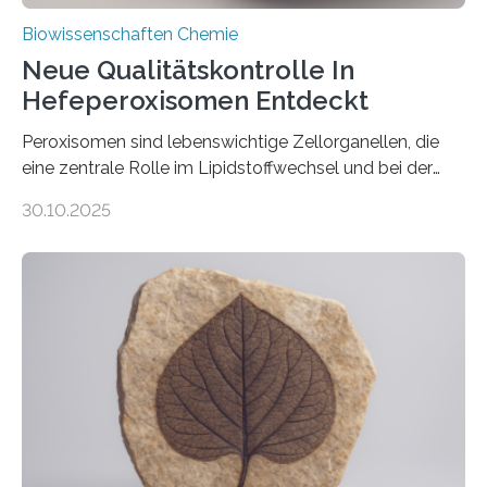
Biowissenschaften Chemie
Neue Qualitätskontrolle In
Hefeperoxisomen Entdeckt
Peroxisomen sind lebenswichtige Zellorganellen, die
eine zentrale Rolle im Lipidstoffwechsel und bei der
Entgiftung von Zellen spielen. Damit sie ihre Aufgaben
30.10.2025
erfüllen können, müssen zahlreiche Enzyme präzise in
ihr Inneres transportiert werden. Ein Forschungsteam
der Ruhr-Universität Bochum um Prof. Dr. Ralf Erdmann
und Dr. Ismaila Francis Yusuf hat nun einen bislang
unbekannten Qualitätskontrollmechanismus des
peroxisomalen Proteintransports in der Bäckerhefe
Saccharomyces cerevisiae entdeckt, der für die
Funktionsfähigkeit der Organellen entscheidend ist. Die
Studie wurde am 28. Oktober 2025 in der
Fachzeitschrift…