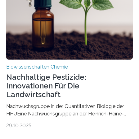
nun den Namen Cretosabethes primaevus. Dieser erste
fossile Nachweis einer Stechmückenlarve in Bernstein
stellt gleichzeitig den ersten Fossilfund einer
Mückenlarve aus dem Mesozoikum dar, denn…
Biowissenschaften Chemie
Nachhaltige Pestizide:
Innovationen Für Die
Landwirtschaft
Nachwuchsgruppe in der Quantitativen Biologie der
HHUEine Nachwuchsgruppe an der Heinrich-Heine-
Universität Düsseldorf (HHU) wird in den kommenden
29.10.2025
fünf Jahren erforschen, wie Bakterien auf
biotechnologischem Weg ein ökologisch verträgliches