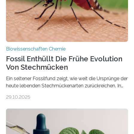
dieser Gruppe bilden aus Zellfäden dichte Geflechte
mit scheibenförmiger Gestalt. Was auffällig ist: Die
nächsten…
Biowissenschaften Chemie
Fossil Enthüllt Die Frühe Evolution
Von Stechmücken
Ein seltener Fossilfund zeigt, wie weit die Ursprünge der
heute lebenden Stechmückenarten zurückreichen. In
99 Millionen Jahre altem Bernstein entdeckten LMU-
29.10.2025
Forschende die bisher älteste bekannte Stechmücken-
Larve. Das kreidezeitliche Fossil stammt aus der
Region Kachin in Myanmar und hat sich in
ausgezeichnetem Zustand erhalten. Es konnte als neue
Art einer neuen Gattung beschrieben werden und trägt