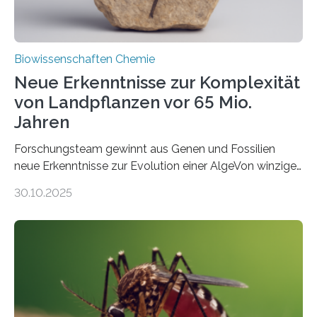
Biowissenschaften Chemie
Neue Erkenntnisse zur Komplexität
von Landpflanzen vor 65 Mio.
Jahren
Forschungsteam gewinnt aus Genen und Fossilien
neue Erkenntnisse zur Evolution einer AlgeVon winzigen
Moosen über filigrane Farne bis zu riesigen Bäumen –
30.10.2025
Landpflanzen zählen zu den komplexesten
fotosynthetischen Organismen der Erde. Ihre
Geschichte beginnt jedoch eher unscheinbar: bei
Grünalgen, die vor Hunderten von Millionen Jahren
lebten. Unter den Vorfahren sticht eine Gruppe heraus,
die noch heute in der Natur vorkommt: die
Süßwasseralge Coleochaetophyceae. Einige Arten