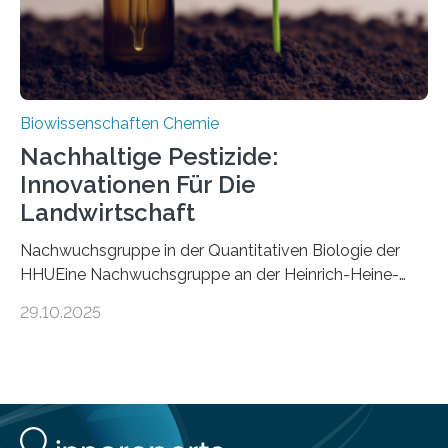
Biowissenschaften Chemie
Nachhaltige Pestizide:
Innovationen Für Die
Landwirtschaft
Nachwuchsgruppe in der Quantitativen Biologie der
HHUEine Nachwuchsgruppe an der Heinrich-Heine-
Universität Düsseldorf (HHU) wird in den kommenden
29.10.2025
fünf Jahren erforschen, wie Bakterien auf
biotechnologischem Weg ein ökologisch verträgliches
Pestizid erzeugen können. Der Wirkstoff stammt dabei
ursprünglich aus einer Pflanze, der Dalmatinischen
Insektenblume. Das Bundesministerium für Forschung,
Technologie und Raumfahrt (BMFTR) fördert das