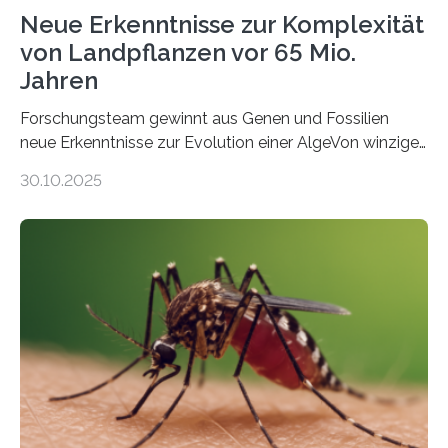
Neue Erkenntnisse zur Komplexität
von Landpflanzen vor 65 Mio.
Jahren
Forschungsteam gewinnt aus Genen und Fossilien
neue Erkenntnisse zur Evolution einer AlgeVon winzigen
Moosen über filigrane Farne bis zu riesigen Bäumen –
30.10.2025
Landpflanzen zählen zu den komplexesten
fotosynthetischen Organismen der Erde. Ihre
Geschichte beginnt jedoch eher unscheinbar: bei
Grünalgen, die vor Hunderten von Millionen Jahren
lebten. Unter den Vorfahren sticht eine Gruppe heraus,
die noch heute in der Natur vorkommt: die
Süßwasseralge Coleochaetophyceae. Einige Arten
dieser Gruppe bilden aus Zellfäden dichte Geflechte
mit scheibenförmiger Gestalt. Was auffällig ist: Die
nächsten…