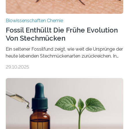
Biowissenschaften Chemie
Fossil Enthüllt Die Frühe Evolution
Von Stechmücken
Ein seltener Fossilfund zeigt, wie weit die Ursprünge der
heute lebenden Stechmückenarten zurückreichen. In
99 Millionen Jahre altem Bernstein entdeckten LMU-
29.10.2025
Forschende die bisher älteste bekannte Stechmücken-
Larve. Das kreidezeitliche Fossil stammt aus der
Region Kachin in Myanmar und hat sich in
ausgezeichnetem Zustand erhalten. Es konnte als neue
Art einer neuen Gattung beschrieben werden und trägt
nun den Namen Cretosabethes primaevus. Dieser erste
fossile Nachweis einer Stechmückenlarve in Bernstein
stellt gleichzeitig den ersten Fossilfund einer
Mückenlarve aus dem Mesozoikum dar, denn…