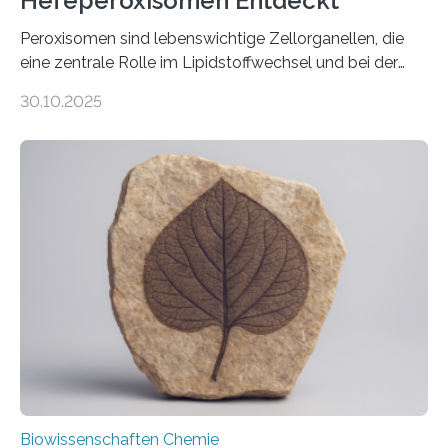
Hefeperoxisomen Entdeckt
Peroxisomen sind lebenswichtige Zellorganellen, die
eine zentrale Rolle im Lipidstoffwechsel und bei der
Entgiftung von Zellen spielen. Damit sie ihre Aufgaben
30.10.2025
erfüllen können, müssen zahlreiche Enzyme präzise in
ihr Inneres transportiert werden. Ein Forschungsteam
der Ruhr-Universität Bochum um Prof. Dr. Ralf Erdmann
und Dr. Ismaila Francis Yusuf hat nun einen bislang
unbekannten Qualitätskontrollmechanismus des
peroxisomalen Proteintransports in der Bäckerhefe
Saccharomyces cerevisiae entdeckt, der für die
Funktionsfähigkeit der Organellen entscheidend ist. Die
Studie wurde am 28. Oktober 2025 in der
Fachzeitschrift…
Biowissenschaften Chemie