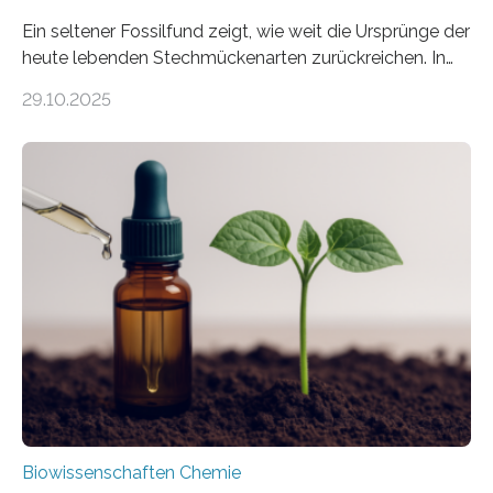
Ein seltener Fossilfund zeigt, wie weit die Ursprünge der
heute lebenden Stechmückenarten zurückreichen. In
99 Millionen Jahre altem Bernstein entdeckten LMU-
29.10.2025
Forschende die bisher älteste bekannte Stechmücken-
Larve. Das kreidezeitliche Fossil stammt aus der
Region Kachin in Myanmar und hat sich in
ausgezeichnetem Zustand erhalten. Es konnte als neue
Art einer neuen Gattung beschrieben werden und trägt
nun den Namen Cretosabethes primaevus. Dieser erste
fossile Nachweis einer Stechmückenlarve in Bernstein
stellt gleichzeitig den ersten Fossilfund einer
Mückenlarve aus dem Mesozoikum dar, denn…
Biowissenschaften Chemie