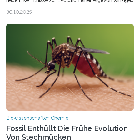
neue Erkenntnisse zur Evolution einer AlgeVon winzigen
Moosen über filigrane Farne bis zu riesigen Bäumen –
30.10.2025
Landpflanzen zählen zu den komplexesten
fotosynthetischen Organismen der Erde. Ihre
Geschichte beginnt jedoch eher unscheinbar: bei
Grünalgen, die vor Hunderten von Millionen Jahren
lebten. Unter den Vorfahren sticht eine Gruppe heraus,
die noch heute in der Natur vorkommt: die
Süßwasseralge Coleochaetophyceae. Einige Arten
dieser Gruppe bilden aus Zellfäden dichte Geflechte
mit scheibenförmiger Gestalt. Was auffällig ist: Die
nächsten…
Biowissenschaften Chemie
Fossil Enthüllt Die Frühe Evolution
Von Stechmücken