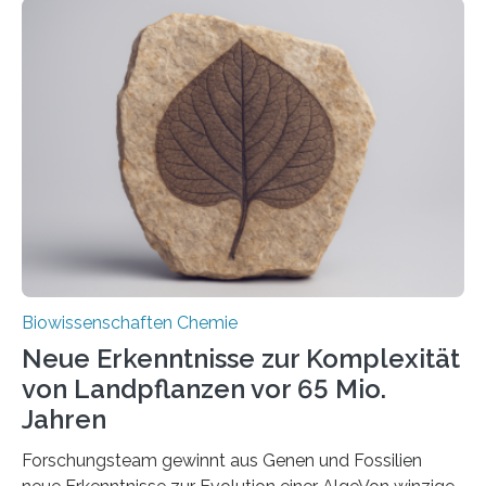
der Ruhr-Universität Bochum um Prof. Dr. Ralf Erdmann
und Dr. Ismaila Francis Yusuf hat nun einen bislang
unbekannten Qualitätskontrollmechanismus des
peroxisomalen Proteintransports in der Bäckerhefe
Saccharomyces cerevisiae entdeckt, der für die
Funktionsfähigkeit der Organellen entscheidend ist. Die
Studie wurde am 28. Oktober 2025 in der
Fachzeitschrift…
Biowissenschaften Chemie
Neue Erkenntnisse zur Komplexität
von Landpflanzen vor 65 Mio.
Jahren
Forschungsteam gewinnt aus Genen und Fossilien