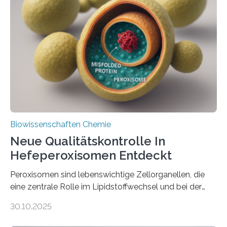
Biowissenschaften Chemie
Neue Qualitätskontrolle In
Hefeperoxisomen Entdeckt
Peroxisomen sind lebenswichtige Zellorganellen, die
eine zentrale Rolle im Lipidstoffwechsel und bei der
Entgiftung von Zellen spielen. Damit sie ihre Aufgaben
30.10.2025
erfüllen können, müssen zahlreiche Enzyme präzise in
ihr Inneres transportiert werden. Ein Forschungsteam