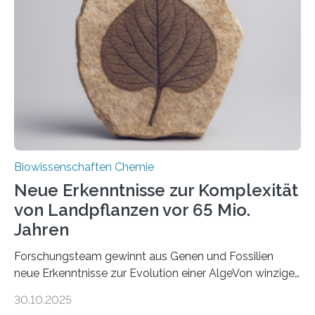
unbekannten Qualitätskontrollmechanismus des
peroxisomalen Proteintransports in der Bäckerhefe
Saccharomyces cerevisiae entdeckt, der für die
Funktionsfähigkeit der Organellen entscheidend ist. Die
Studie wurde am 28. Oktober 2025 in der
Fachzeitschrift…
Biowissenschaften Chemie
Neue Erkenntnisse zur Komplexität
von Landpflanzen vor 65 Mio.
Jahren
Forschungsteam gewinnt aus Genen und Fossilien
neue Erkenntnisse zur Evolution einer AlgeVon winzigen
Moosen über filigrane Farne bis zu riesigen Bäumen –
30.10.2025
Landpflanzen zählen zu den komplexesten