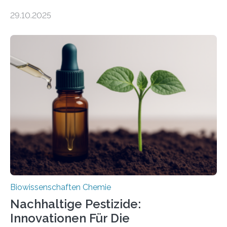
99 Millionen Jahre altem Bernstein entdeckten LMU-
29.10.2025
Forschende die bisher älteste bekannte Stechmücken-
Larve. Das kreidezeitliche Fossil stammt aus der
Region Kachin in Myanmar und hat sich in
ausgezeichnetem Zustand erhalten. Es konnte als neue
Art einer neuen Gattung beschrieben werden und trägt
nun den Namen Cretosabethes primaevus. Dieser erste
fossile Nachweis einer Stechmückenlarve in Bernstein
stellt gleichzeitig den ersten Fossilfund einer
Mückenlarve aus dem Mesozoikum dar, denn…
Biowissenschaften Chemie
Nachhaltige Pestizide:
Innovationen Für Die