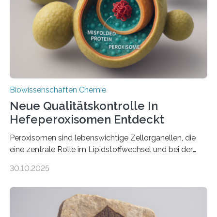
Biowissenschaften Chemie
Neue Qualitätskontrolle In
Hefeperoxisomen Entdeckt
Peroxisomen sind lebenswichtige Zellorganellen, die
eine zentrale Rolle im Lipidstoffwechsel und bei der
Entgiftung von Zellen spielen. Damit sie ihre Aufgaben
30.10.2025
erfüllen können, müssen zahlreiche Enzyme präzise in
ihr Inneres transportiert werden. Ein Forschungsteam
der Ruhr-Universität Bochum um Prof. Dr. Ralf Erdmann
und Dr. Ismaila Francis Yusuf hat nun einen bislang