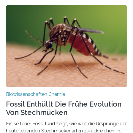
fotosynthetischen Organismen der Erde. Ihre
Geschichte beginnt jedoch eher unscheinbar: bei
Grünalgen, die vor Hunderten von Millionen Jahren
lebten. Unter den Vorfahren sticht eine Gruppe heraus,
die noch heute in der Natur vorkommt: die
Süßwasseralge Coleochaetophyceae. Einige Arten
dieser Gruppe bilden aus Zellfäden dichte Geflechte
mit scheibenförmiger Gestalt. Was auffällig ist: Die
nächsten…
Biowissenschaften Chemie
Fossil Enthüllt Die Frühe Evolution
Von Stechmücken
Ein seltener Fossilfund zeigt, wie weit die Ursprünge der
heute lebenden Stechmückenarten zurückreichen. In