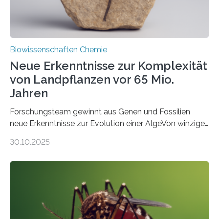
Biowissenschaften Chemie
Neue Erkenntnisse zur Komplexität
von Landpflanzen vor 65 Mio.
Jahren
Forschungsteam gewinnt aus Genen und Fossilien
neue Erkenntnisse zur Evolution einer AlgeVon winzigen
Moosen über filigrane Farne bis zu riesigen Bäumen –
30.10.2025
Landpflanzen zählen zu den komplexesten
fotosynthetischen Organismen der Erde. Ihre
Geschichte beginnt jedoch eher unscheinbar: bei
Grünalgen, die vor Hunderten von Millionen Jahren
lebten. Unter den Vorfahren sticht eine Gruppe heraus,
die noch heute in der Natur vorkommt: die
Süßwasseralge Coleochaetophyceae. Einige Arten