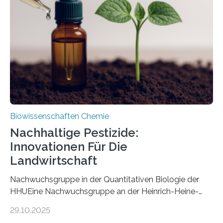
Art einer neuen Gattung beschrieben werden und trägt
nun den Namen Cretosabethes primaevus. Dieser erste
fossile Nachweis einer Stechmückenlarve in Bernstein
stellt gleichzeitig den ersten Fossilfund einer
Mückenlarve aus dem Mesozoikum dar, denn…
Biowissenschaften Chemie
Nachhaltige Pestizide:
Innovationen Für Die
Landwirtschaft
Nachwuchsgruppe in der Quantitativen Biologie der
HHUEine Nachwuchsgruppe an der Heinrich-Heine-
Universität Düsseldorf (HHU) wird in den kommenden
29.10.2025
fünf Jahren erforschen, wie Bakterien auf