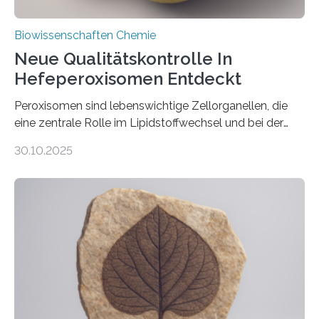
Biowissenschaften Chemie
Neue Qualitätskontrolle In
Hefeperoxisomen Entdeckt
Peroxisomen sind lebenswichtige Zellorganellen, die
eine zentrale Rolle im Lipidstoffwechsel und bei der
Entgiftung von Zellen spielen. Damit sie ihre Aufgaben
30.10.2025
erfüllen können, müssen zahlreiche Enzyme präzise in
ihr Inneres transportiert werden. Ein Forschungsteam
der Ruhr-Universität Bochum um Prof. Dr. Ralf Erdmann
und Dr. Ismaila Francis Yusuf hat nun einen bislang
unbekannten Qualitätskontrollmechanismus des
peroxisomalen Proteintransports in der Bäckerhefe
Saccharomyces cerevisiae entdeckt, der für die
Funktionsfähigkeit der Organellen entscheidend ist. Die
Studie wurde am 28. Oktober 2025 in der
Fachzeitschrift…