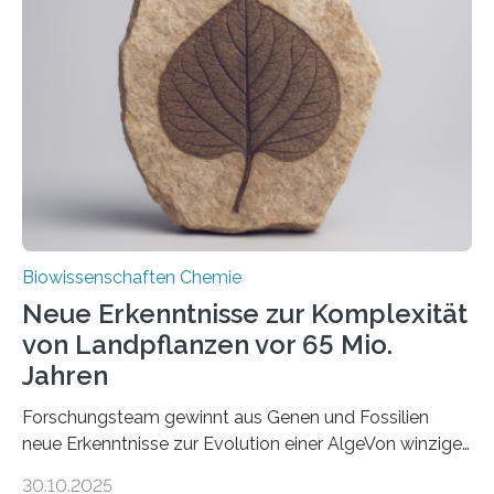
unbekannten Qualitätskontrollmechanismus des
peroxisomalen Proteintransports in der Bäckerhefe
Saccharomyces cerevisiae entdeckt, der für die
Funktionsfähigkeit der Organellen entscheidend ist. Die
Studie wurde am 28. Oktober 2025 in der
Fachzeitschrift…
Biowissenschaften Chemie
Neue Erkenntnisse zur Komplexität
von Landpflanzen vor 65 Mio.
Jahren
Forschungsteam gewinnt aus Genen und Fossilien
neue Erkenntnisse zur Evolution einer AlgeVon winzigen
Moosen über filigrane Farne bis zu riesigen Bäumen –
30.10.2025