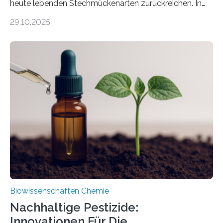
heute lebenden Stechmückenarten zurückreichen. In
99 Millionen Jahre altem Bernstein entdeckten LMU-
29.10.2025
Forschende die bisher älteste bekannte Stechmücken-
Larve. Das kreidezeitliche Fossil stammt aus der
Region Kachin in Myanmar und hat sich in
ausgezeichnetem Zustand erhalten. Es konnte als neue
Art einer neuen Gattung beschrieben werden und trägt
nun den Namen Cretosabethes primaevus. Dieser erste
fossile Nachweis einer Stechmückenlarve in Bernstein
stellt gleichzeitig den ersten Fossilfund einer
Mückenlarve aus dem Mesozoikum dar, denn…
Biowissenschaften Chemie
Nachhaltige Pestizide:
Innovationen Für Die