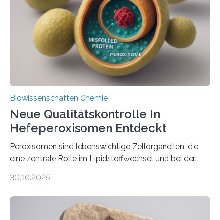
Biowissenschaften Chemie
Neue Qualitätskontrolle In
Hefeperoxisomen Entdeckt
Peroxisomen sind lebenswichtige Zellorganellen, die
eine zentrale Rolle im Lipidstoffwechsel und bei der
Entgiftung von Zellen spielen. Damit sie ihre Aufgaben
30.10.2025
erfüllen können, müssen zahlreiche Enzyme präzise in
ihr Inneres transportiert werden. Ein Forschungsteam
der Ruhr-Universität Bochum um Prof. Dr. Ralf Erdmann
und Dr. Ismaila Francis Yusuf hat nun einen bislang