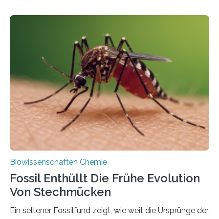
Landpflanzen zählen zu den komplexesten
fotosynthetischen Organismen der Erde. Ihre
Geschichte beginnt jedoch eher unscheinbar: bei
Grünalgen, die vor Hunderten von Millionen Jahren
lebten. Unter den Vorfahren sticht eine Gruppe heraus,
die noch heute in der Natur vorkommt: die
Süßwasseralge Coleochaetophyceae. Einige Arten
dieser Gruppe bilden aus Zellfäden dichte Geflechte
mit scheibenförmiger Gestalt. Was auffällig ist: Die
nächsten…
Biowissenschaften Chemie
Fossil Enthüllt Die Frühe Evolution
Von Stechmücken
Ein seltener Fossilfund zeigt, wie weit die Ursprünge der