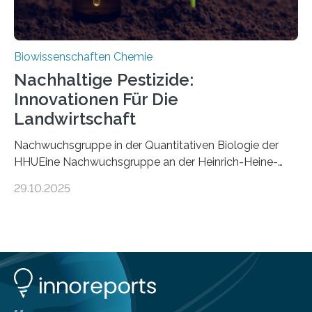
Biowissenschaften Chemie
Nachhaltige Pestizide:
Innovationen Für Die
Landwirtschaft
Nachwuchsgruppe in der Quantitativen Biologie der
HHUEine Nachwuchsgruppe an der Heinrich-Heine-
Universität Düsseldorf (HHU) wird in den kommenden
29.10.2025
fünf Jahren erforschen, wie Bakterien auf
biotechnologischem Weg ein ökologisch verträgliches
Pestizid erzeugen können. Der Wirkstoff stammt dabei
ursprünglich aus einer Pflanze, der Dalmatinischen
Insektenblume. Das Bundesministerium für Forschung,
Technologie und Raumfahrt (BMFTR) fördert das
Projekt im Rahmen der Nationalen