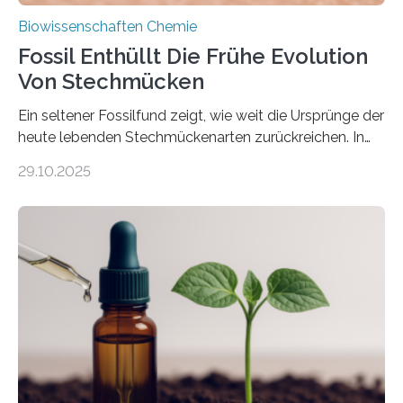
Biowissenschaften Chemie
Fossil Enthüllt Die Frühe Evolution
Von Stechmücken
Ein seltener Fossilfund zeigt, wie weit die Ursprünge der
heute lebenden Stechmückenarten zurückreichen. In
99 Millionen Jahre altem Bernstein entdeckten LMU-
29.10.2025
Forschende die bisher älteste bekannte Stechmücken-
Larve. Das kreidezeitliche Fossil stammt aus der
Region Kachin in Myanmar und hat sich in
ausgezeichnetem Zustand erhalten. Es konnte als neue
Art einer neuen Gattung beschrieben werden und trägt
nun den Namen Cretosabethes primaevus. Dieser erste
fossile Nachweis einer Stechmückenlarve in Bernstein
stellt gleichzeitig den ersten Fossilfund einer
Mückenlarve aus dem Mesozoikum dar, denn…