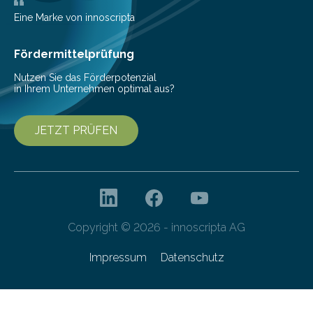
Bioökonomiestrategie mit rund 2,7 Millionen Euro.
Pestizide sind äußerst wichtig, um die globale
Eine Marke von innoscripta
Ernährung zu sichern. Ohne sie besteht die weltweite
Gefahr erheblicher…
Fördermittelprüfung
Nutzen Sie das Förderpotenzial
in Ihrem Unternehmen optimal aus?
JETZT PRÜFEN
Copyright © 2026 - innoscripta AG
Impressum
Datenschutz