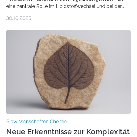
eine zentrale Rolle im Lipidstoffwechsel und bei der
Entgiftung von Zellen spielen. Damit sie ihre Aufgaben
30.10.2025
erfüllen können, müssen zahlreiche Enzyme präzise in
ihr Inneres transportiert werden. Ein Forschungsteam
der Ruhr-Universität Bochum um Prof. Dr. Ralf Erdmann
und Dr. Ismaila Francis Yusuf hat nun einen bislang
unbekannten Qualitätskontrollmechanismus des
peroxisomalen Proteintransports in der Bäckerhefe
Saccharomyces cerevisiae entdeckt, der für die
Funktionsfähigkeit der Organellen entscheidend ist. Die
Studie wurde am 28. Oktober 2025 in der
Fachzeitschrift…
Biowissenschaften Chemie
Neue Erkenntnisse zur Komplexität