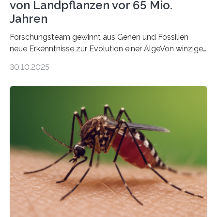
von Landpflanzen vor 65 Mio.
Jahren
Forschungsteam gewinnt aus Genen und Fossilien
neue Erkenntnisse zur Evolution einer AlgeVon winzigen
Moosen über filigrane Farne bis zu riesigen Bäumen –
30.10.2025
Landpflanzen zählen zu den komplexesten
fotosynthetischen Organismen der Erde. Ihre
Geschichte beginnt jedoch eher unscheinbar: bei
Grünalgen, die vor Hunderten von Millionen Jahren
lebten. Unter den Vorfahren sticht eine Gruppe heraus,
die noch heute in der Natur vorkommt: die
Süßwasseralge Coleochaetophyceae. Einige Arten
dieser Gruppe bilden aus Zellfäden dichte Geflechte
mit scheibenförmiger Gestalt. Was auffällig ist: Die
nächsten…