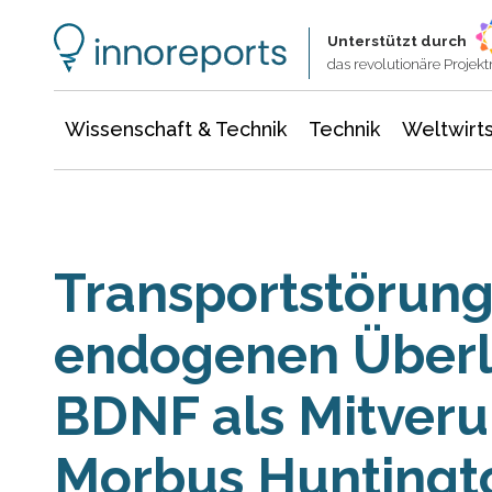
Wissenschaft & Technik
Informationstechnologie
Energie & Elektrotechnik
Unterstützt durch
das revolutionäre Proje
Wissenschaft & Technik
Technik
Weltwirts
Transportstörung
endogenen Überl
BDNF als Mitveru
Morbus Huntingt