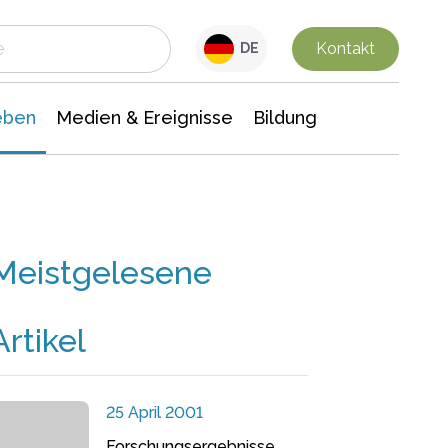
 Leben
Medien & Ereignisse
Interdisziplinäre Forschung
Veranstaltungsnachrichten
n Chemie
Gesellschaftswissenschaften
Kontakt
DE
eben
Medien & Ereignisse
Bildung
Meistgelesene
Artikel
25 April 2001
Forschungsergebnisse