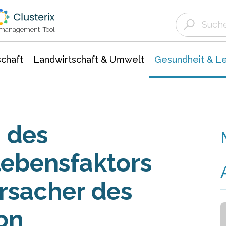
Landwirtschaft & Umwelt
Gesundheit &
Agrar- Forstwissenschaften
Biowissenschafte
Unternehmensmeldungen
Ökologie Umwelt- Naturschutz
ktmanagement-Tool
chaft
Landwirtschaft & Umwelt
Gesundheit & L
 des
ebensfaktors
rsacher des
on