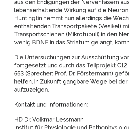
aus den Endigungen der Nervenfasern aus
lebenserhaltende Wirkung auf die Neurone
Huntingtin hemmt nun allerdings die Wec
enthaltenden Transportpakete (Vesikel) mit
Transportschienen (Mikrotubuli) in den Ner
wenig BDNF in das Striatum gelangt, kom
Die Untersuchungen zur Ausschüttung vo
fortgesetzt und durch das Teilprojekt C1
553 (Sprecher: Prof. Dr. Förstermann) gefö
helfen, in Zukunft gangbare Wege bei de
aufzuzeigen.
Kontakt und Informationen:
HD Dr. Volkmar Lessmann
Institut für Physiologie und Pathophysiolo