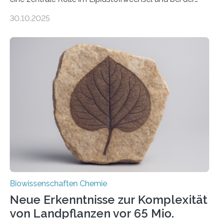
Entgiftung von Zellen spielen. Damit sie ihre Aufgaben
30.10.2025
erfüllen können, müssen zahlreiche Enzyme präzise in
ihr Inneres transportiert werden. Ein Forschungsteam
der Ruhr-Universität Bochum um Prof. Dr. Ralf Erdmann
und Dr. Ismaila Francis Yusuf hat nun einen bislang
unbekannten Qualitätskontrollmechanismus des
peroxisomalen Proteintransports in der Bäckerhefe
Saccharomyces cerevisiae entdeckt, der für die
Funktionsfähigkeit der Organellen entscheidend ist. Die
Studie wurde am 28. Oktober 2025 in der
Fachzeitschrift…
Biowissenschaften Chemie
Neue Erkenntnisse zur Komplexität
von Landpflanzen vor 65 Mio.