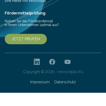
Pestizide sind äußerst wichtig, um die globale
Eine Marke von innoscripta
Ernährung zu sichern. Ohne sie besteht die weltweite
Gefahr erheblicher…
Fördermittelprüfung
Nutzen Sie das Förderpotenzial
in Ihrem Unternehmen optimal aus?
JETZT PRÜFEN
Copyright © 2026 - innoscripta AG
Impressum
Datenschutz