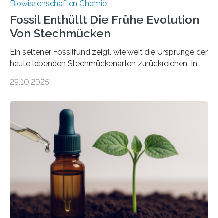
Biowissenschaften Chemie
Fossil Enthüllt Die Frühe Evolution
Von Stechmücken
Ein seltener Fossilfund zeigt, wie weit die Ursprünge der
heute lebenden Stechmückenarten zurückreichen. In
99 Millionen Jahre altem Bernstein entdeckten LMU-
29.10.2025
Forschende die bisher älteste bekannte Stechmücken-
Larve. Das kreidezeitliche Fossil stammt aus der
Region Kachin in Myanmar und hat sich in
ausgezeichnetem Zustand erhalten. Es konnte als neue
Art einer neuen Gattung beschrieben werden und trägt
nun den Namen Cretosabethes primaevus. Dieser erste
fossile Nachweis einer Stechmückenlarve in Bernstein
stellt gleichzeitig den ersten Fossilfund einer
Mückenlarve aus dem Mesozoikum dar, denn…