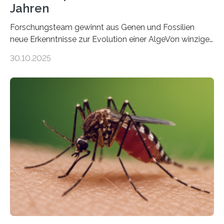
Jahren
Forschungsteam gewinnt aus Genen und Fossilien
neue Erkenntnisse zur Evolution einer AlgeVon winzigen
Moosen über filigrane Farne bis zu riesigen Bäumen –
30.10.2025
Landpflanzen zählen zu den komplexesten
fotosynthetischen Organismen der Erde. Ihre
Geschichte beginnt jedoch eher unscheinbar: bei
Grünalgen, die vor Hunderten von Millionen Jahren
lebten. Unter den Vorfahren sticht eine Gruppe heraus,
die noch heute in der Natur vorkommt: die
Süßwasseralge Coleochaetophyceae. Einige Arten
dieser Gruppe bilden aus Zellfäden dichte Geflechte
mit scheibenförmiger Gestalt. Was auffällig ist: Die
nächsten…