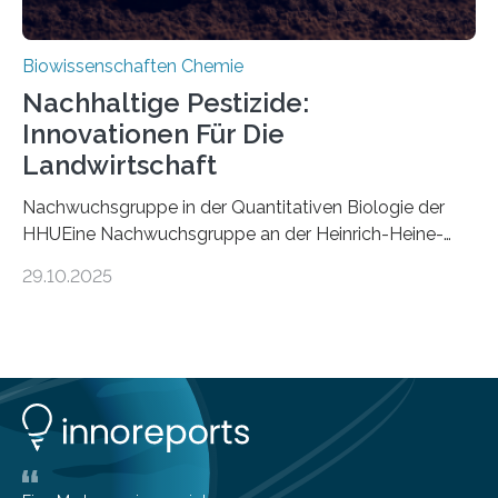
Biowissenschaften Chemie
Nachhaltige Pestizide:
Innovationen Für Die
Landwirtschaft
Nachwuchsgruppe in der Quantitativen Biologie der
HHUEine Nachwuchsgruppe an der Heinrich-Heine-
Universität Düsseldorf (HHU) wird in den kommenden
29.10.2025
fünf Jahren erforschen, wie Bakterien auf
biotechnologischem Weg ein ökologisch verträgliches
Pestizid erzeugen können. Der Wirkstoff stammt dabei
ursprünglich aus einer Pflanze, der Dalmatinischen
Insektenblume. Das Bundesministerium für Forschung,
Technologie und Raumfahrt (BMFTR) fördert das
Projekt im Rahmen der Nationalen
Bioökonomiestrategie mit rund 2,7 Millionen Euro.