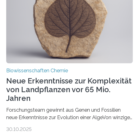
peroxisomalen Proteintransports in der Bäckerhefe
Saccharomyces cerevisiae entdeckt, der für die
Funktionsfähigkeit der Organellen entscheidend ist. Die
Studie wurde am 28. Oktober 2025 in der
Fachzeitschrift…
Biowissenschaften Chemie
Neue Erkenntnisse zur Komplexität
von Landpflanzen vor 65 Mio.
Jahren
Forschungsteam gewinnt aus Genen und Fossilien
neue Erkenntnisse zur Evolution einer AlgeVon winzigen
Moosen über filigrane Farne bis zu riesigen Bäumen –
30.10.2025
Landpflanzen zählen zu den komplexesten