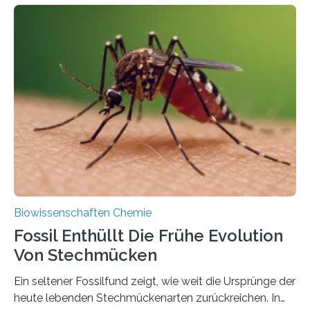
fotosynthetischen Organismen der Erde. Ihre
Geschichte beginnt jedoch eher unscheinbar: bei
Grünalgen, die vor Hunderten von Millionen Jahren
lebten. Unter den Vorfahren sticht eine Gruppe heraus,
die noch heute in der Natur vorkommt: die
Süßwasseralge Coleochaetophyceae. Einige Arten
dieser Gruppe bilden aus Zellfäden dichte Geflechte
mit scheibenförmiger Gestalt. Was auffällig ist: Die
nächsten…
Biowissenschaften Chemie
Fossil Enthüllt Die Frühe Evolution
Von Stechmücken
Ein seltener Fossilfund zeigt, wie weit die Ursprünge der
heute lebenden Stechmückenarten zurückreichen. In