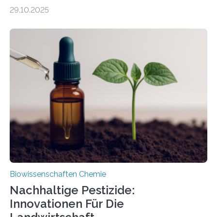
99 Millionen Jahre altem Bernstein entdeckten LMU-
29.10.2025
Forschende die bisher älteste bekannte Stechmücken-
Larve. Das kreidezeitliche Fossil stammt aus der
Region Kachin in Myanmar und hat sich in
ausgezeichnetem Zustand erhalten. Es konnte als neue
Art einer neuen Gattung beschrieben werden und trägt
nun den Namen Cretosabethes primaevus. Dieser erste
fossile Nachweis einer Stechmückenlarve in Bernstein
stellt gleichzeitig den ersten Fossilfund einer
Mückenlarve aus dem Mesozoikum dar, denn…
Biowissenschaften Chemie
Nachhaltige Pestizide:
Innovationen Für Die