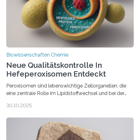
Biowissenschaften Chemie
Neue Qualitätskontrolle In
Hefeperoxisomen Entdeckt
Peroxisomen sind lebenswichtige Zellorganellen, die
eine zentrale Rolle im Lipidstoffwechsel und bei der
Entgiftung von Zellen spielen. Damit sie ihre Aufgaben
30.10.2025
erfüllen können, müssen zahlreiche Enzyme präzise in
ihr Inneres transportiert werden. Ein Forschungsteam
der Ruhr-Universität Bochum um Prof. Dr. Ralf Erdmann
und Dr. Ismaila Francis Yusuf hat nun einen bislang
unbekannten Qualitätskontrollmechanismus des