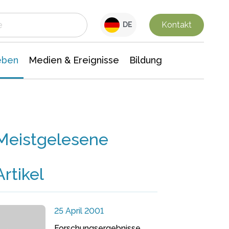
 Leben
Medien & Ereignisse
Interdisziplinäre Forschung
Veranstaltungsnachrichten
n Chemie
Gesellschaftswissenschaften
Kontakt
DE
eben
Medien & Ereignisse
Bildung
Meistgelesene
Artikel
25 April 2001
Forschungsergebnisse