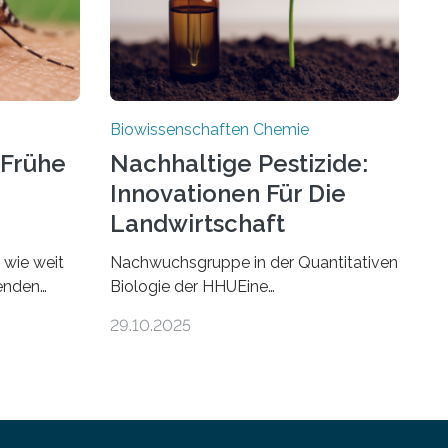
Biowissenschaften Chemie
 Frühe
Nachhaltige Pestizide:
Innovationen Für Die
Landwirtschaft
, wie weit
Nachwuchsgruppe in der Quantitativen
benden
Biologie der HHUEine
chen. In
Nachwuchsgruppe an der Heinrich-
29.10.2025
nstein
Heine-Universität Düsseldorf (HHU)
e die
wird in den kommenden fünf Jahren
echmücken-
erforschen, wie Bakterien auf
ssil
biotechnologischem Weg ein
in in
ökologisch verträgliches Pestizid