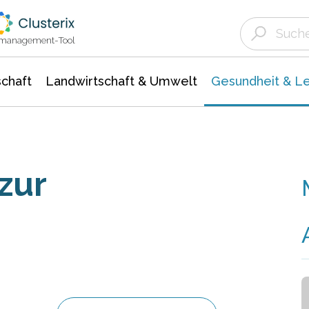
Landwirtschaft & Umwelt
Gesundheit &
Agrar- Forstwissenschaften
Biowissenschafte
Unternehmensmeldungen
Ökologie Umwelt- Naturschutz
ktmanagement-Tool
chaft
Landwirtschaft & Umwelt
Gesundheit & L
zur