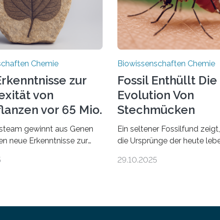
schaften Chemie
Biowissenschaften Chemie
rkenntnisse zur
Fossil Enthüllt Die
xität von
Evolution Von
lanzen vor 65 Mio.
Stechmücken
steam gewinnt aus Genen
Ein seltener Fossilfund zeigt
ien neue Erkenntnisse zur
die Ursprünge der heute le
einer AlgeVon winzigen
Stechmückenarten zurückrei
5
29.10.2025
r filigrane Farne bis zu
99 Millionen Jahre altem Ber
Bäumen – Landpflanzen
entdeckten LMU-Forschend
 den komplexesten
bisher älteste bekannte St
etischen Organismen der
Larve. Das kreidezeitliche Fo
 Geschichte beginnt jedoch
stammt aus der Region Kach