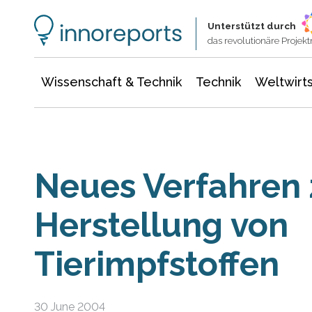
Wissenschaft & Technik
Informationstechnologie
Energie & Elektrotechnik
Unterstützt durch
das revolutionäre Proje
Wissenschaft & Technik
Technik
Weltwirts
Neues Verfahren 
Herstellung von
Tierimpfstoffen
30 June 2004