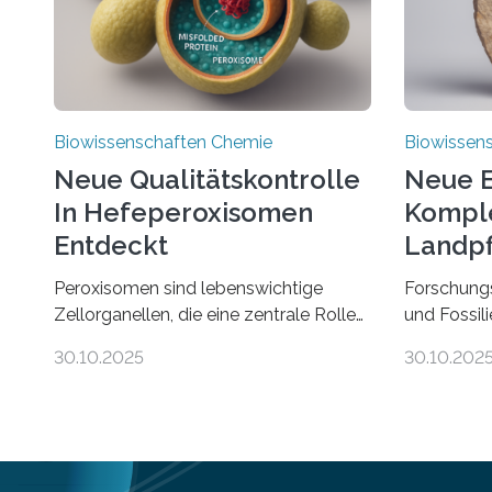
Biowissenschaften Chemie
Biowissen
Neue Qualitätskontrolle
Neue E
In Hefeperoxisomen
Komple
Entdeckt
Landpf
Jahren
Peroxisomen sind lebenswichtige
Forschung
Zellorganellen, die eine zentrale Rolle
und Fossil
im Lipidstoffwechsel und bei der
Evolution 
30.10.2025
30.10.202
Entgiftung von Zellen spielen. Damit
Moosen übe
sie ihre Aufgaben erfüllen können,
riesigen 
müssen zahlreiche Enzyme präzise in
zählen zu
ihr Inneres transportiert werden. Ein
fotosynth
Forschungsteam der Ruhr-Universität
Erde. Ihre