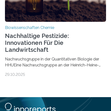
Biowissenschaften Chemie
Nachhaltige Pestizide:
Innovationen Für Die
Landwirtschaft
Nachwuchsgruppe in der Quantitativen Biologie der
HHUEine Nachwuchsgruppe an der Heinrich-Heine-
Universität Düsseldorf (HHU) wird in den kommenden
29.10.2025
fünf Jahren erforschen, wie Bakterien auf
biotechnologischem Weg ein ökologisch verträgliches
Pestizid erzeugen können. Der Wirkstoff stammt dabei
ursprünglich aus einer Pflanze, der Dalmatinischen
Insektenblume. Das Bundesministerium für Forschung,
Technologie und Raumfahrt (BMFTR) fördert das