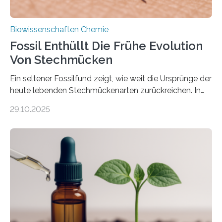
Biowissenschaften Chemie
Fossil Enthüllt Die Frühe Evolution
Von Stechmücken
Ein seltener Fossilfund zeigt, wie weit die Ursprünge der
heute lebenden Stechmückenarten zurückreichen. In
99 Millionen Jahre altem Bernstein entdeckten LMU-
29.10.2025
Forschende die bisher älteste bekannte Stechmücken-
Larve. Das kreidezeitliche Fossil stammt aus der
Region Kachin in Myanmar und hat sich in
ausgezeichnetem Zustand erhalten. Es konnte als neue
Art einer neuen Gattung beschrieben werden und trägt
nun den Namen Cretosabethes primaevus. Dieser erste
fossile Nachweis einer Stechmückenlarve in Bernstein
stellt gleichzeitig den ersten Fossilfund einer
Mückenlarve aus dem Mesozoikum dar, denn…