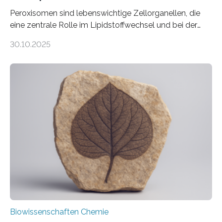
Peroxisomen sind lebenswichtige Zellorganellen, die
eine zentrale Rolle im Lipidstoffwechsel und bei der
Entgiftung von Zellen spielen. Damit sie ihre Aufgaben
30.10.2025
erfüllen können, müssen zahlreiche Enzyme präzise in
ihr Inneres transportiert werden. Ein Forschungsteam
der Ruhr-Universität Bochum um Prof. Dr. Ralf Erdmann
und Dr. Ismaila Francis Yusuf hat nun einen bislang
unbekannten Qualitätskontrollmechanismus des
peroxisomalen Proteintransports in der Bäckerhefe
Saccharomyces cerevisiae entdeckt, der für die
Funktionsfähigkeit der Organellen entscheidend ist. Die
Studie wurde am 28. Oktober 2025 in der
Fachzeitschrift…
Biowissenschaften Chemie