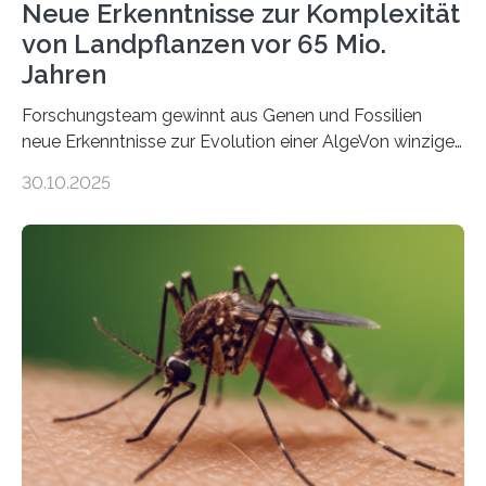
Neue Erkenntnisse zur Komplexität
von Landpflanzen vor 65 Mio.
Jahren
Forschungsteam gewinnt aus Genen und Fossilien
neue Erkenntnisse zur Evolution einer AlgeVon winzigen
Moosen über filigrane Farne bis zu riesigen Bäumen –
30.10.2025
Landpflanzen zählen zu den komplexesten
fotosynthetischen Organismen der Erde. Ihre
Geschichte beginnt jedoch eher unscheinbar: bei
Grünalgen, die vor Hunderten von Millionen Jahren
lebten. Unter den Vorfahren sticht eine Gruppe heraus,
die noch heute in der Natur vorkommt: die
Süßwasseralge Coleochaetophyceae. Einige Arten
dieser Gruppe bilden aus Zellfäden dichte Geflechte
mit scheibenförmiger Gestalt. Was auffällig ist: Die
nächsten…