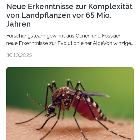
Neue Erkenntnisse zur Komplexität
von Landpflanzen vor 65 Mio.
Jahren
Forschungsteam gewinnt aus Genen und Fossilien
neue Erkenntnisse zur Evolution einer AlgeVon winzigen
Moosen über filigrane Farne bis zu riesigen Bäumen –
30.10.2025
Landpflanzen zählen zu den komplexesten
fotosynthetischen Organismen der Erde. Ihre
Geschichte beginnt jedoch eher unscheinbar: bei
Grünalgen, die vor Hunderten von Millionen Jahren
lebten. Unter den Vorfahren sticht eine Gruppe heraus,
die noch heute in der Natur vorkommt: die
Süßwasseralge Coleochaetophyceae. Einige Arten
dieser Gruppe bilden aus Zellfäden dichte Geflechte
mit scheibenförmiger Gestalt. Was auffällig ist: Die
nächsten…