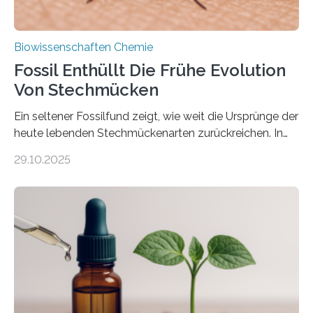
Biowissenschaften Chemie
Fossil Enthüllt Die Frühe Evolution
Von Stechmücken
Ein seltener Fossilfund zeigt, wie weit die Ursprünge der
heute lebenden Stechmückenarten zurückreichen. In
99 Millionen Jahre altem Bernstein entdeckten LMU-
29.10.2025
Forschende die bisher älteste bekannte Stechmücken-
Larve. Das kreidezeitliche Fossil stammt aus der
Region Kachin in Myanmar und hat sich in
ausgezeichnetem Zustand erhalten. Es konnte als neue
Art einer neuen Gattung beschrieben werden und trägt
nun den Namen Cretosabethes primaevus. Dieser erste
fossile Nachweis einer Stechmückenlarve in Bernstein
stellt gleichzeitig den ersten Fossilfund einer
Mückenlarve aus dem Mesozoikum dar, denn…