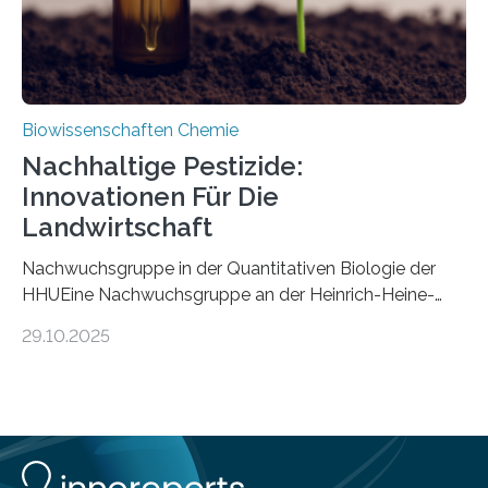
Biowissenschaften Chemie
Nachhaltige Pestizide:
Innovationen Für Die
Landwirtschaft
Nachwuchsgruppe in der Quantitativen Biologie der
HHUEine Nachwuchsgruppe an der Heinrich-Heine-
Universität Düsseldorf (HHU) wird in den kommenden
29.10.2025
fünf Jahren erforschen, wie Bakterien auf
biotechnologischem Weg ein ökologisch verträgliches
Pestizid erzeugen können. Der Wirkstoff stammt dabei
ursprünglich aus einer Pflanze, der Dalmatinischen
Insektenblume. Das Bundesministerium für Forschung,
Technologie und Raumfahrt (BMFTR) fördert das