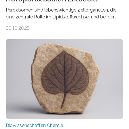
Peroxisomen sind lebenswichtige Zellorganellen, die
eine zentrale Rolle im Lipidstoffwechsel und bei der
Entgiftung von Zellen spielen. Damit sie ihre Aufgaben
30.10.2025
erfüllen können, müssen zahlreiche Enzyme präzise in
ihr Inneres transportiert werden. Ein Forschungsteam
der Ruhr-Universität Bochum um Prof. Dr. Ralf Erdmann
und Dr. Ismaila Francis Yusuf hat nun einen bislang
unbekannten Qualitätskontrollmechanismus des
peroxisomalen Proteintransports in der Bäckerhefe
Saccharomyces cerevisiae entdeckt, der für die
Funktionsfähigkeit der Organellen entscheidend ist. Die
Studie wurde am 28. Oktober 2025 in der
Fachzeitschrift…
Biowissenschaften Chemie