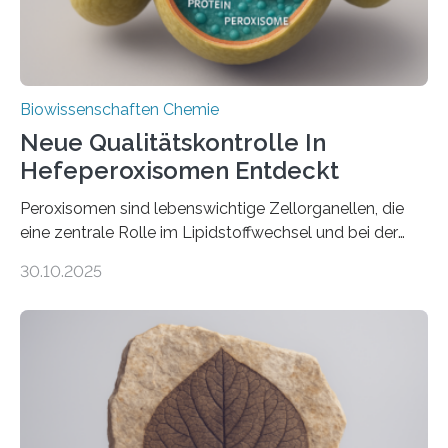
Biowissenschaften Chemie
Neue Qualitätskontrolle In
Hefeperoxisomen Entdeckt
Peroxisomen sind lebenswichtige Zellorganellen, die
eine zentrale Rolle im Lipidstoffwechsel und bei der
Entgiftung von Zellen spielen. Damit sie ihre Aufgaben
30.10.2025
erfüllen können, müssen zahlreiche Enzyme präzise in
ihr Inneres transportiert werden. Ein Forschungsteam
der Ruhr-Universität Bochum um Prof. Dr. Ralf Erdmann
und Dr. Ismaila Francis Yusuf hat nun einen bislang
unbekannten Qualitätskontrollmechanismus des
peroxisomalen Proteintransports in der Bäckerhefe
Saccharomyces cerevisiae entdeckt, der für die