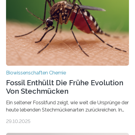
lebten. Unter den Vorfahren sticht eine Gruppe heraus,
die noch heute in der Natur vorkommt: die
Süßwasseralge Coleochaetophyceae. Einige Arten
dieser Gruppe bilden aus Zellfäden dichte Geflechte
mit scheibenförmiger Gestalt. Was auffällig ist: Die
nächsten…
Biowissenschaften Chemie
Fossil Enthüllt Die Frühe Evolution
Von Stechmücken
Ein seltener Fossilfund zeigt, wie weit die Ursprünge der
heute lebenden Stechmückenarten zurückreichen. In
99 Millionen Jahre altem Bernstein entdeckten LMU-
29.10.2025
Forschende die bisher älteste bekannte Stechmücken-
Larve. Das kreidezeitliche Fossil stammt aus der