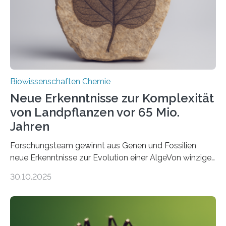
Funktionsfähigkeit der Organellen entscheidend ist. Die
Studie wurde am 28. Oktober 2025 in der
Fachzeitschrift…
Biowissenschaften Chemie
Neue Erkenntnisse zur Komplexität
von Landpflanzen vor 65 Mio.
Jahren
Forschungsteam gewinnt aus Genen und Fossilien
neue Erkenntnisse zur Evolution einer AlgeVon winzigen
Moosen über filigrane Farne bis zu riesigen Bäumen –
30.10.2025
Landpflanzen zählen zu den komplexesten
fotosynthetischen Organismen der Erde. Ihre
Geschichte beginnt jedoch eher unscheinbar: bei
Grünalgen, die vor Hunderten von Millionen Jahren