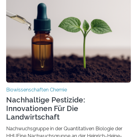
Region Kachin in Myanmar und hat sich in
ausgezeichnetem Zustand erhalten. Es konnte als neue
Art einer neuen Gattung beschrieben werden und trägt
nun den Namen Cretosabethes primaevus. Dieser erste
fossile Nachweis einer Stechmückenlarve in Bernstein
stellt gleichzeitig den ersten Fossilfund einer
Mückenlarve aus dem Mesozoikum dar, denn…
Biowissenschaften Chemie
Nachhaltige Pestizide:
Innovationen Für Die
Landwirtschaft
Nachwuchsgruppe in der Quantitativen Biologie der
HHUEine Nachwuchsgruppe an der Heinrich-Heine-