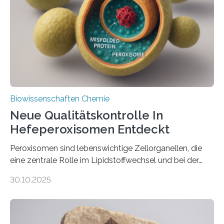
Biowissenschaften Chemie
Neue Qualitätskontrolle In
Hefeperoxisomen Entdeckt
Peroxisomen sind lebenswichtige Zellorganellen, die
eine zentrale Rolle im Lipidstoffwechsel und bei der
Entgiftung von Zellen spielen. Damit sie ihre Aufgaben
30.10.2025
erfüllen können, müssen zahlreiche Enzyme präzise in
ihr Inneres transportiert werden. Ein Forschungsteam
der Ruhr-Universität Bochum um Prof. Dr. Ralf Erdmann
und Dr. Ismaila Francis Yusuf hat nun einen bislang