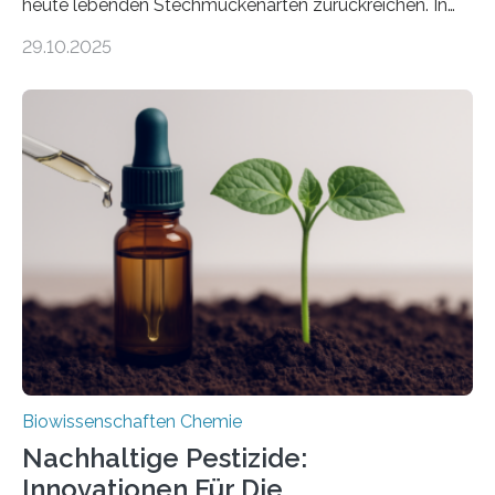
heute lebenden Stechmückenarten zurückreichen. In
99 Millionen Jahre altem Bernstein entdeckten LMU-
29.10.2025
Forschende die bisher älteste bekannte Stechmücken-
Larve. Das kreidezeitliche Fossil stammt aus der
Region Kachin in Myanmar und hat sich in
ausgezeichnetem Zustand erhalten. Es konnte als neue
Art einer neuen Gattung beschrieben werden und trägt
nun den Namen Cretosabethes primaevus. Dieser erste
fossile Nachweis einer Stechmückenlarve in Bernstein
stellt gleichzeitig den ersten Fossilfund einer
Mückenlarve aus dem Mesozoikum dar, denn…
Biowissenschaften Chemie
Nachhaltige Pestizide:
Innovationen Für Die