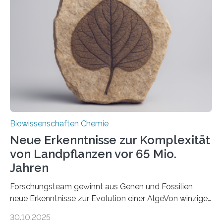
unbekannten Qualitätskontrollmechanismus des
peroxisomalen Proteintransports in der Bäckerhefe
Saccharomyces cerevisiae entdeckt, der für die
Funktionsfähigkeit der Organellen entscheidend ist. Die
Studie wurde am 28. Oktober 2025 in der
Fachzeitschrift…
Biowissenschaften Chemie
Neue Erkenntnisse zur Komplexität
von Landpflanzen vor 65 Mio.
Jahren
Forschungsteam gewinnt aus Genen und Fossilien
neue Erkenntnisse zur Evolution einer AlgeVon winzigen
Moosen über filigrane Farne bis zu riesigen Bäumen –
30.10.2025