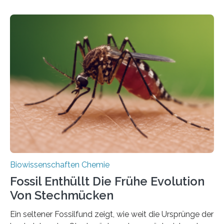
Landpflanzen zählen zu den komplexesten
fotosynthetischen Organismen der Erde. Ihre
Geschichte beginnt jedoch eher unscheinbar: bei
Grünalgen, die vor Hunderten von Millionen Jahren
lebten. Unter den Vorfahren sticht eine Gruppe heraus,
die noch heute in der Natur vorkommt: die
Süßwasseralge Coleochaetophyceae. Einige Arten
dieser Gruppe bilden aus Zellfäden dichte Geflechte
mit scheibenförmiger Gestalt. Was auffällig ist: Die
nächsten…
Biowissenschaften Chemie
Fossil Enthüllt Die Frühe Evolution
Von Stechmücken
Ein seltener Fossilfund zeigt, wie weit die Ursprünge der