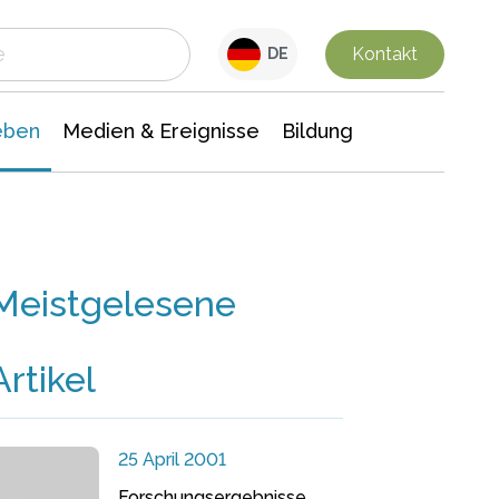
 Leben
Medien & Ereignisse
Interdisziplinäre Forschung
Veranstaltungsnachrichten
n Chemie
Gesellschaftswissenschaften
Kontakt
DE
eben
Medien & Ereignisse
Bildung
Meistgelesene
Artikel
25 April 2001
Forschungsergebnisse