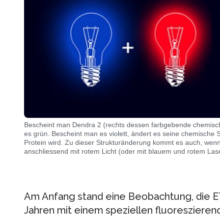
Bescheint man Dendra 2 (rechts dessen farbgebende chemische 
es grün. Bescheint man es violett, ändert es seine chemische S
Protein wird. Zu dieser Strukturänderung kommt es auch, wen
anschliessend mit rotem Licht (oder mit blauem und rotem Laserl
Am Anfang stand eine Beobachtung, die E
Jahren mit einem speziellen fluoresziere