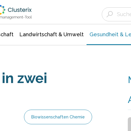
Landwirtschaft & Umwelt
Gesundheit &
Agrar- Forstwissenschaften
Biowissenschafte
Unternehmensmeldungen
Ökologie Umwelt- Naturschutz
ktmanagement-Tool
chaft
Landwirtschaft & Umwelt
Gesundheit & L
in zwei
Biowissenschaften Chemie