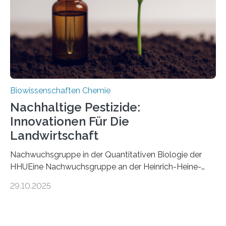
stellt gleichzeitig den ersten Fossilfund einer
Mückenlarve aus dem Mesozoikum dar, denn…
Biowissenschaften Chemie
Nachhaltige Pestizide:
Innovationen Für Die
Landwirtschaft
Nachwuchsgruppe in der Quantitativen Biologie der
HHUEine Nachwuchsgruppe an der Heinrich-Heine-
Universität Düsseldorf (HHU) wird in den kommenden
29.10.2025
fünf Jahren erforschen, wie Bakterien auf
biotechnologischem Weg ein ökologisch verträgliches
Pestizid erzeugen können. Der Wirkstoff stammt dabei