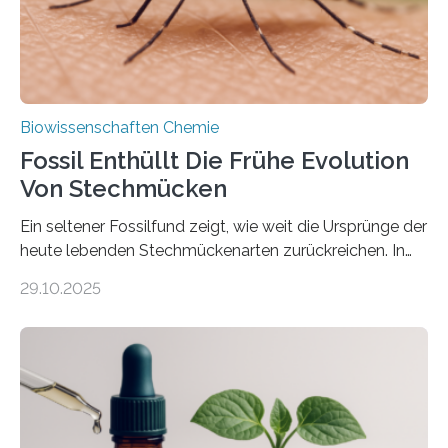
nächsten…
Biowissenschaften Chemie
Fossil Enthüllt Die Frühe Evolution
Von Stechmücken
Ein seltener Fossilfund zeigt, wie weit die Ursprünge der
heute lebenden Stechmückenarten zurückreichen. In
99 Millionen Jahre altem Bernstein entdeckten LMU-
29.10.2025
Forschende die bisher älteste bekannte Stechmücken-
Larve. Das kreidezeitliche Fossil stammt aus der
Region Kachin in Myanmar und hat sich in
ausgezeichnetem Zustand erhalten. Es konnte als neue
Art einer neuen Gattung beschrieben werden und trägt
nun den Namen Cretosabethes primaevus. Dieser erste
fossile Nachweis einer Stechmückenlarve in Bernstein