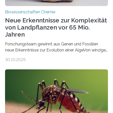
Biowissenschaften Chemie
Neue Erkenntnisse zur Komplexität
von Landpflanzen vor 65 Mio.
Jahren
Forschungsteam gewinnt aus Genen und Fossilien
neue Erkenntnisse zur Evolution einer AlgeVon winzigen
Moosen über filigrane Farne bis zu riesigen Bäumen –
30.10.2025
Landpflanzen zählen zu den komplexesten
fotosynthetischen Organismen der Erde. Ihre
Geschichte beginnt jedoch eher unscheinbar: bei
Grünalgen, die vor Hunderten von Millionen Jahren
lebten. Unter den Vorfahren sticht eine Gruppe heraus,
die noch heute in der Natur vorkommt: die
Süßwasseralge Coleochaetophyceae. Einige Arten
dieser Gruppe bilden aus Zellfäden dichte Geflechte
mit scheibenförmiger Gestalt. Was auffällig ist: Die