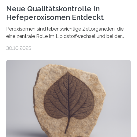
Neue Qualitätskontrolle In
Hefeperoxisomen Entdeckt
Peroxisomen sind lebenswichtige Zellorganellen, die
eine zentrale Rolle im Lipidstoffwechsel und bei der
Entgiftung von Zellen spielen. Damit sie ihre Aufgaben
30.10.2025
erfüllen können, müssen zahlreiche Enzyme präzise in
ihr Inneres transportiert werden. Ein Forschungsteam
der Ruhr-Universität Bochum um Prof. Dr. Ralf Erdmann
und Dr. Ismaila Francis Yusuf hat nun einen bislang
unbekannten Qualitätskontrollmechanismus des
peroxisomalen Proteintransports in der Bäckerhefe
Saccharomyces cerevisiae entdeckt, der für die
Funktionsfähigkeit der Organellen entscheidend ist. Die
Studie wurde am 28. Oktober 2025 in der
Fachzeitschrift…