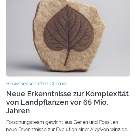
und Dr. Ismaila Francis Yusuf hat nun einen bislang
unbekannten Qualitätskontrollmechanismus des
peroxisomalen Proteintransports in der Bäckerhefe
Saccharomyces cerevisiae entdeckt, der für die
Funktionsfähigkeit der Organellen entscheidend ist. Die
Studie wurde am 28. Oktober 2025 in der
Fachzeitschrift…
Biowissenschaften Chemie
Neue Erkenntnisse zur Komplexität
von Landpflanzen vor 65 Mio.
Jahren
Forschungsteam gewinnt aus Genen und Fossilien
neue Erkenntnisse zur Evolution einer AlgeVon winzigen