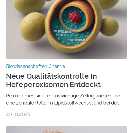
Biowissenschaften Chemie
Neue Qualitätskontrolle In
Hefeperoxisomen Entdeckt
Peroxisomen sind lebenswichtige Zellorganellen, die
eine zentrale Rolle im Lipidstoffwechsel und bei der
Entgiftung von Zellen spielen. Damit sie ihre Aufgaben
30.10.2025
erfüllen können, müssen zahlreiche Enzyme präzise in
ihr Inneres transportiert werden. Ein Forschungsteam
der Ruhr-Universität Bochum um Prof. Dr. Ralf Erdmann