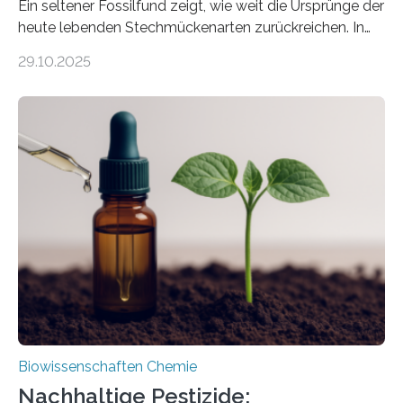
Ein seltener Fossilfund zeigt, wie weit die Ursprünge der
heute lebenden Stechmückenarten zurückreichen. In
99 Millionen Jahre altem Bernstein entdeckten LMU-
29.10.2025
Forschende die bisher älteste bekannte Stechmücken-
Larve. Das kreidezeitliche Fossil stammt aus der
Region Kachin in Myanmar und hat sich in
ausgezeichnetem Zustand erhalten. Es konnte als neue
Art einer neuen Gattung beschrieben werden und trägt
nun den Namen Cretosabethes primaevus. Dieser erste
fossile Nachweis einer Stechmückenlarve in Bernstein
stellt gleichzeitig den ersten Fossilfund einer
Mückenlarve aus dem Mesozoikum dar, denn…
Biowissenschaften Chemie
Nachhaltige Pestizide: