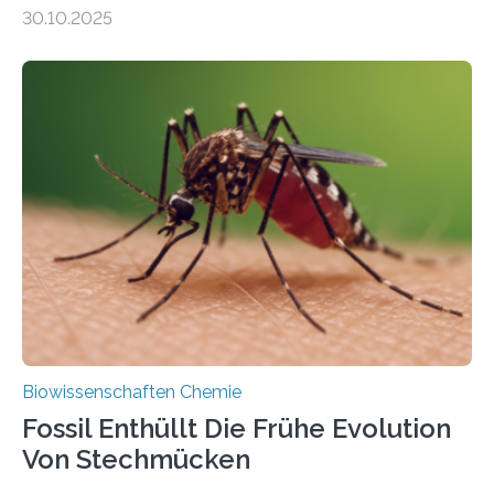
Moosen über filigrane Farne bis zu riesigen Bäumen –
30.10.2025
Landpflanzen zählen zu den komplexesten
fotosynthetischen Organismen der Erde. Ihre
Geschichte beginnt jedoch eher unscheinbar: bei
Grünalgen, die vor Hunderten von Millionen Jahren
lebten. Unter den Vorfahren sticht eine Gruppe heraus,
die noch heute in der Natur vorkommt: die
Süßwasseralge Coleochaetophyceae. Einige Arten
dieser Gruppe bilden aus Zellfäden dichte Geflechte
mit scheibenförmiger Gestalt. Was auffällig ist: Die
nächsten…
Biowissenschaften Chemie
Fossil Enthüllt Die Frühe Evolution
Von Stechmücken