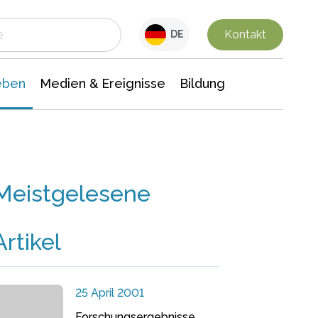
 Leben
Medien & Ereignisse
Interdisziplinäre Forschung
Veranstaltungsnachrichten
n Chemie
Gesellschaftswissenschaften
Kontakt
DE
eben
Medien & Ereignisse
Bildung
Meistgelesene
Artikel
25 April 2001
Forschungsergebnisse