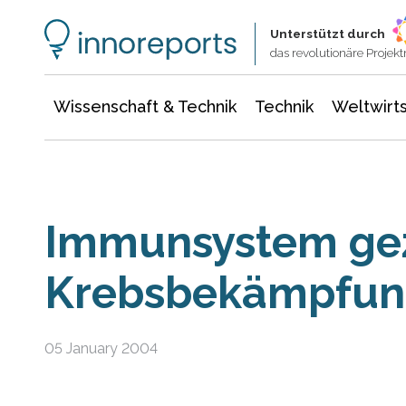
Wissenschaft & Technik
Informationstechnologie
Energie & Elektrotechnik
Unterstützt durch
das revolutionäre Proje
Wissenschaft & Technik
Technik
Weltwirts
Immunsystem gezi
Krebsbekämpfung
05 January 2004