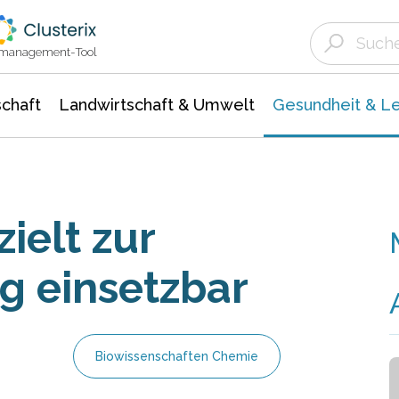
Landwirtschaft & Umwelt
Gesundheit &
Agrar- Forstwissenschaften
Biowissenschafte
Unternehmensmeldungen
Ökologie Umwelt- Naturschutz
ktmanagement-Tool
chaft
Landwirtschaft & Umwelt
Gesundheit & L
elt zur
 einsetzbar
Biowissenschaften Chemie