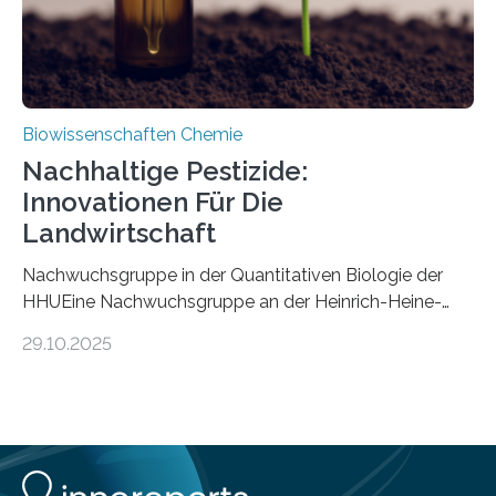
Biowissenschaften Chemie
Nachhaltige Pestizide:
Innovationen Für Die
Landwirtschaft
Nachwuchsgruppe in der Quantitativen Biologie der
HHUEine Nachwuchsgruppe an der Heinrich-Heine-
Universität Düsseldorf (HHU) wird in den kommenden
29.10.2025
fünf Jahren erforschen, wie Bakterien auf
biotechnologischem Weg ein ökologisch verträgliches
Pestizid erzeugen können. Der Wirkstoff stammt dabei
ursprünglich aus einer Pflanze, der Dalmatinischen
Insektenblume. Das Bundesministerium für Forschung,
Technologie und Raumfahrt (BMFTR) fördert das