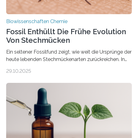
Biowissenschaften Chemie
Fossil Enthüllt Die Frühe Evolution
Von Stechmücken
Ein seltener Fossilfund zeigt, wie weit die Ursprünge der
heute lebenden Stechmückenarten zurückreichen. In
99 Millionen Jahre altem Bernstein entdeckten LMU-
29.10.2025
Forschende die bisher älteste bekannte Stechmücken-
Larve. Das kreidezeitliche Fossil stammt aus der
Region Kachin in Myanmar und hat sich in
ausgezeichnetem Zustand erhalten. Es konnte als neue
Art einer neuen Gattung beschrieben werden und trägt
nun den Namen Cretosabethes primaevus. Dieser erste
fossile Nachweis einer Stechmückenlarve in Bernstein
stellt gleichzeitig den ersten Fossilfund einer
Mückenlarve aus dem Mesozoikum dar, denn…