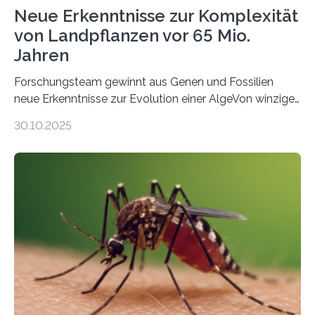
Neue Erkenntnisse zur Komplexität
von Landpflanzen vor 65 Mio.
Jahren
Forschungsteam gewinnt aus Genen und Fossilien
neue Erkenntnisse zur Evolution einer AlgeVon winzigen
Moosen über filigrane Farne bis zu riesigen Bäumen –
30.10.2025
Landpflanzen zählen zu den komplexesten
fotosynthetischen Organismen der Erde. Ihre
Geschichte beginnt jedoch eher unscheinbar: bei
Grünalgen, die vor Hunderten von Millionen Jahren
lebten. Unter den Vorfahren sticht eine Gruppe heraus,
die noch heute in der Natur vorkommt: die
Süßwasseralge Coleochaetophyceae. Einige Arten
dieser Gruppe bilden aus Zellfäden dichte Geflechte
mit scheibenförmiger Gestalt. Was auffällig ist: Die
nächsten…