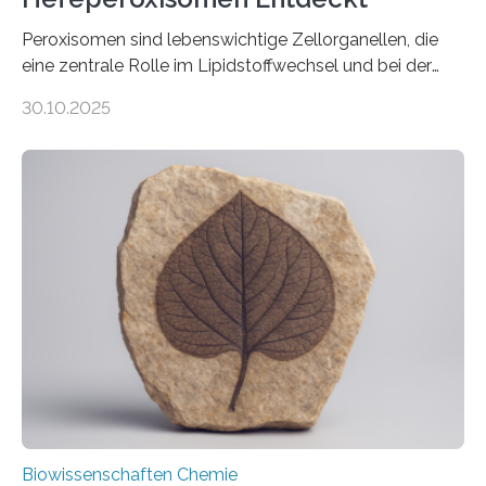
Peroxisomen sind lebenswichtige Zellorganellen, die
eine zentrale Rolle im Lipidstoffwechsel und bei der
Entgiftung von Zellen spielen. Damit sie ihre Aufgaben
30.10.2025
erfüllen können, müssen zahlreiche Enzyme präzise in
ihr Inneres transportiert werden. Ein Forschungsteam
der Ruhr-Universität Bochum um Prof. Dr. Ralf Erdmann
und Dr. Ismaila Francis Yusuf hat nun einen bislang
unbekannten Qualitätskontrollmechanismus des
peroxisomalen Proteintransports in der Bäckerhefe
Saccharomyces cerevisiae entdeckt, der für die
Funktionsfähigkeit der Organellen entscheidend ist. Die
Studie wurde am 28. Oktober 2025 in der
Fachzeitschrift…
Biowissenschaften Chemie